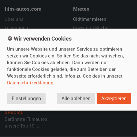
film-autos.com
Mieten
Über uns
Oldtimer mieten
Leistungen
Erweiterte Suche
Referenzen
Fragen für Mieter
🍪 Wir verwenden Cookies
Kundenmeinungen
Service
Um unsere Website und unseren Service zu optimieren
setzen wir Cookies ein. Sollten Sie das nicht wünschen,
Vermieten
Hilfe
können Sie Cookies ablehnen. Dann werden nur
funktionale Cookies geladen, die zum Betreiben der
Oldtimer anmelden
Häufige Fragen (FAQ)
Webseite erforderlich sind. Infos zu Cookies in unserer
Fotos senden
So funktioniert's
Datenschutzerklärung
.
Fragen für Vermieter
Kontakt
Inserat verwalten
Einstellungen
Alle ablehnen
Akzeptieren
SPECIAL
Berühmte Filmautos –
unsere Top 10 ...