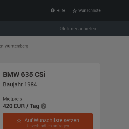
Hilfe
Wunschliste
Oldtimer anbieten
en-Württemberg
,
BMW 635 CSi
Baujahr
Baujahr 1984
1984,
graphit-
Mietpreis
420
EUR
/ Tag
metallic
Auf Wunschliste setzen
Unverbindlich anfragen