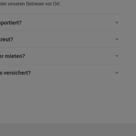
er unseren Betreuer vor Ort.
portiert?
treut?
er mieten?
s versichert?