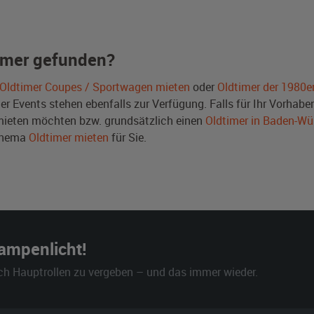
imer gefunden?
Oldtimer Coupes / Sportwagen mieten
oder
Oldtimer der 1980e
Events stehen ebenfalls zur Verfügung. Falls für Ihr Vorhaben 
ieten möchten bzw. grundsätzlich einen
Oldtimer in Baden-Wü
Thema
Oldtimer mieten
für Sie.
Rampenlicht!
ch Hauptrollen zu vergeben – und das immer wieder.