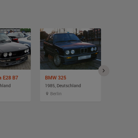
a E28 B7
BMW 325
BMW 635c
chland
1985, Deutschland
1983, Deut
Berlin
Nordrhei