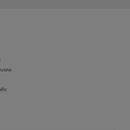
8
usine
llic