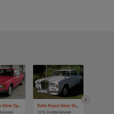
Rolls-Royce Silver Spirit
Rolls-Royce Silver Shadow 1
itannien
1975, Großbritannien
1982, Großb