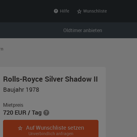
Hilfe
Wunschliste
Oldtimer anbieten
rn
,
Rolls-Royce Silver Shadow II
Baujahr
Baujahr 1978
1978,
champagne
Mietpreis
720
EUR
/ Tag
metallic
Auf Wunschliste setzen
Unverbindlich anfragen