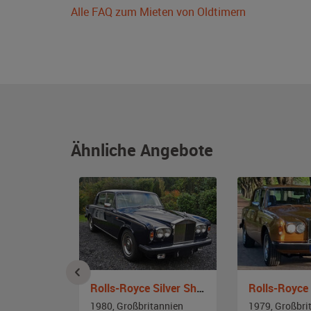
Alle FAQ zum Mieten von Oldtimern
Ähnliche Angebote
Rolls-Royce Silver Shadow I
Rolls-Royce Silver Shadow II
annien
1980, Großbritannien
1979, Großbri