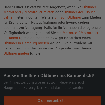
Unser Fundus bietet weitere Angebote, wenn Sie
Oldtimer
Motorräder / Motorroller mieten
oder
Oldtimer der 1950er
Jahre
mieten möchten. Weitere
Simson Oldtimer
zum Mieten
für Dreharbeiten, Fotoaufnahmen oder Events stehen
ebenfalls zur Verfügung. Falls für Ihr Vorhaben die regionale
Verfügbarkeit wichtig ist und Sie ein
Motorrad / Motorroller
in Hamburg
mieten möchten bzw. grundsätzlich einen
Oldtimer in Hamburg mieten
wollen – kein Problem, wir
haben bestimmt die passenden Angebote zum Thema
Oldtimer mieten
für Sie.
Rücken Sie Ihren Oldtimer ins Rampenlicht!
Bei film-autos.com gibt es sowohl Neben- als auch
Hauptrollen zu vergeben – und das immer wieder.
Oldtimer anbieten