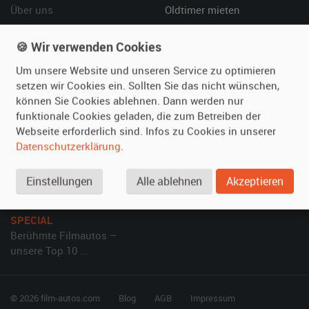
Über uns
Oldtimer mieten
Leistungen
Erweiterte Suche
🍪 Wir verwenden Cookies
Referenzen
Fragen für Mieter
Kundenmeinungen
Service
Um unsere Website und unseren Service zu optimieren
setzen wir Cookies ein. Sollten Sie das nicht wünschen,
können Sie Cookies ablehnen. Dann werden nur
Vermieten
Hilfe
funktionale Cookies geladen, die zum Betreiben der
Oldtimer anmelden
Häufige Fragen (FAQ)
Webseite erforderlich sind. Infos zu Cookies in unserer
Fotos senden
So funktioniert's
Datenschutzerklärung
.
Fragen für Vermieter
Kontakt
Einstellungen
Alle ablehnen
Akzeptieren
Inserat verwalten
SPECIAL
Berühmte Filmautos –
unsere Top 10 ...
© 2026 film-autos.com
Blog
AGB
Impressum