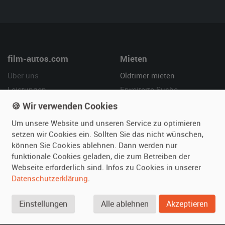
film-autos.com
Mieten
Über uns
Oldtimer mieten
Leistungen
Erweiterte Suche
Referenzen
Fragen für Mieter
🍪 Wir verwenden Cookies
Kundenmeinungen
Service
Um unsere Website und unseren Service zu optimieren
setzen wir Cookies ein. Sollten Sie das nicht wünschen,
Vermieten
Hilfe
können Sie Cookies ablehnen. Dann werden nur
funktionale Cookies geladen, die zum Betreiben der
Oldtimer anmelden
Häufige Fragen (FAQ)
Webseite erforderlich sind. Infos zu Cookies in unserer
Fotos senden
So funktioniert's
Datenschutzerklärung
.
Fragen für Vermieter
Kontakt
Inserat verwalten
Einstellungen
Alle ablehnen
Akzeptieren