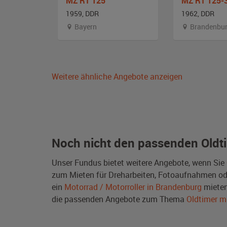
Stoewer MAW Fahrrad mit Hilfsmotor
MZ RT 125
MZ RT 125-
1959, DDR
1962, DDR
Bayern
Brandenbu
Weitere ähnliche Angebote anzeigen
Noch nicht den passenden Oldt
Unser Fundus bietet weitere Angebote, wenn Sie
zum Mieten für Dreharbeiten, Fotoaufnahmen oder 
ein
Motorrad / Motorroller in Brandenburg
mieten
die passenden Angebote zum Thema
Oldtimer m