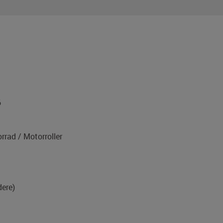
6
rad / Motorroller
dere)