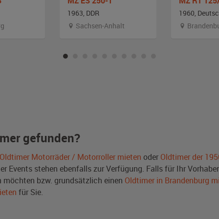
3
MZ ES 250-1
MZ RT 125
1963, DDR
1960, Deuts
rg
Sachsen-Anhalt
Brandenb
imer gefunden?
Oldtimer Motorräder / Motorroller mieten
oder
Oldtimer der 195
Events stehen ebenfalls zur Verfügung. Falls für Ihr Vorhaben 
 möchten bzw. grundsätzlich einen
Oldtimer in Brandenburg m
ieten
für Sie.