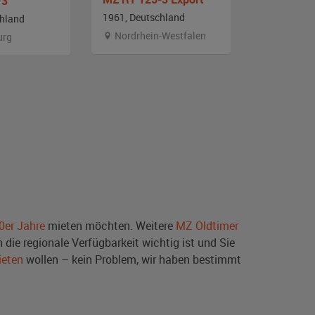
/3
Simson A
1961, Deutschland
chland
1955, DDR
Nordrhein-Westfalen
urg
Schweiz
0er Jahre
mieten möchten. Weitere
MZ Oldtimer
die regionale Verfügbarkeit wichtig ist und Sie
ieten
wollen – kein Problem, wir haben bestimmt