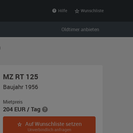
Hilfe
Wunschliste
Oldtimer anbieten
g
,
MZ RT 125
Baujahr
Baujahr 1956
1956,
schwarz
Mietpreis
204
EUR
/ Tag
Auf Wunschliste setzen
Unverbindlich anfragen