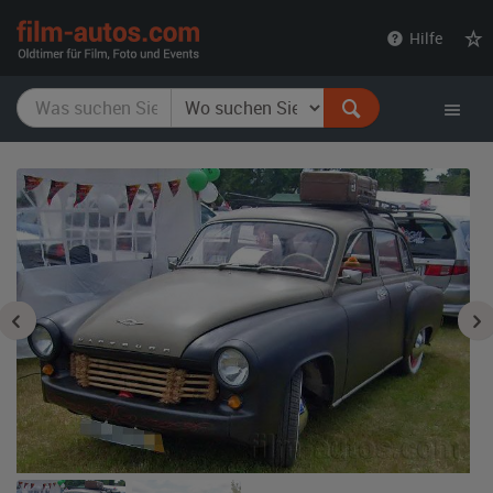
film-
Hilfe
autos.com