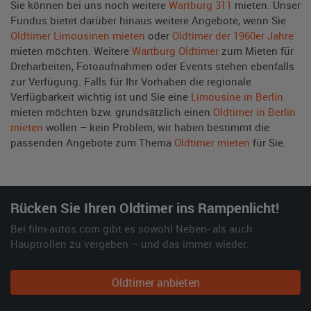
Sie können bei uns noch weitere
Wartburg 311
mieten. Unser
Fundus bietet darüber hinaus weitere Angebote, wenn Sie
Oldtimer Limousinen mieten
oder
Oldtimer der 1960er Jahre
mieten möchten. Weitere
Wartburg Oldtimer
zum Mieten für
Dreharbeiten, Fotoaufnahmen oder Events stehen ebenfalls
zur Verfügung. Falls für Ihr Vorhaben die regionale
Verfügbarkeit wichtig ist und Sie eine
Limousine in Berlin
mieten möchten bzw. grundsätzlich einen
Oldtimer in Berlin
mieten
wollen – kein Problem, wir haben bestimmt die
passenden Angebote zum Thema
Oldtimer mieten
für Sie.
Rücken Sie Ihren Oldtimer ins Rampenlicht!
Bei film-autos.com gibt es sowohl Neben- als auch
Hauptrollen zu vergeben – und das immer wieder.
Oldtimer anbieten