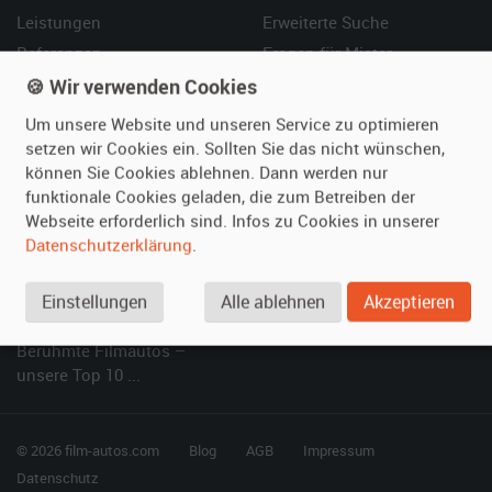
Leistungen
Erweiterte Suche
Referenzen
Fragen für Mieter
Kundenmeinungen
Service
🍪 Wir verwenden Cookies
Um unsere Website und unseren Service zu optimieren
Vermieten
Hilfe
setzen wir Cookies ein. Sollten Sie das nicht wünschen,
können Sie Cookies ablehnen. Dann werden nur
Oldtimer anmelden
Häufige Fragen (FAQ)
funktionale Cookies geladen, die zum Betreiben der
Fotos senden
So funktioniert's
Webseite erforderlich sind. Infos zu Cookies in unserer
Fragen für Vermieter
Kontakt
Datenschutzerklärung
.
Inserat verwalten
Einstellungen
Alle ablehnen
Akzeptieren
SPECIAL
Berühmte Filmautos –
unsere Top 10 ...
© 2026 film-autos.com
Blog
AGB
Impressum
Datenschutz