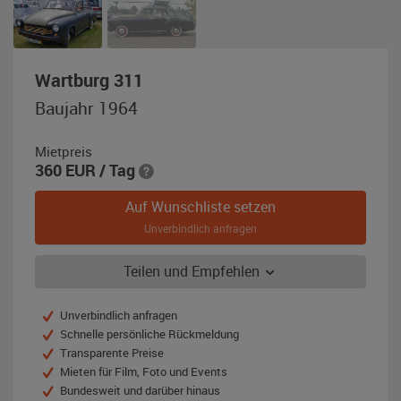
,
Wartburg 311
Baujahr
Baujahr 1964
1964,
beige
Mietpreis
/
360
EUR
/ Tag
schwarz
Auf Wunschliste setzen
Unverbindlich anfragen
Teilen und Empfehlen
Unverbindlich anfragen
Schnelle persönliche Rückmeldung
Transparente Preise
Mieten für Film, Foto und Events
Bundesweit und darüber hinaus