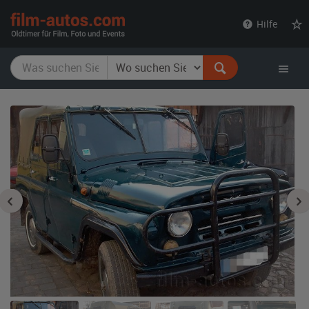
film-
Hilfe
autos.com