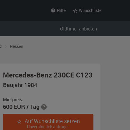
Hilfe
Wunschliste
Oldtimer anbieten
z
Hessen
,
Mercedes-Benz 230CE C123
Baujahr
Baujahr 1984
1984,
champagne
Mietpreis
600
EUR
/ Tag
metallic
Auf Wunschliste setzen
Unverbindlich anfragen