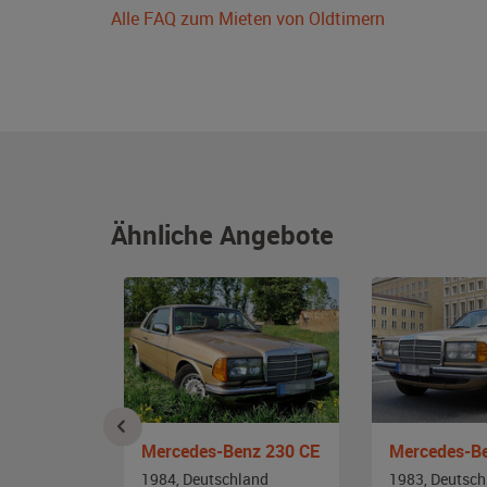
Alle FAQ zum Mieten von Oldtimern
Ähnliche Angebote
Mercedes-Benz W 123 Coupé 230 CE
Mercedes-Benz 230 CE
Mercedes-B
and
1984, Deutschland
1983, Deutsch