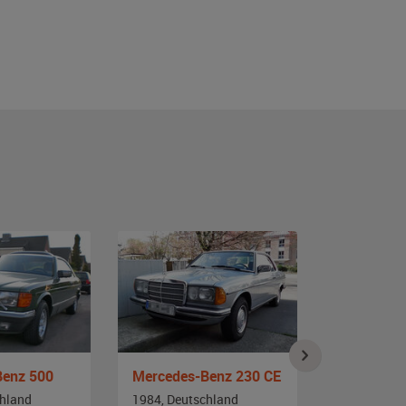
Benz 500
Mercedes-Benz 230 CE
chland
1984, Deutschland
1983, Deut