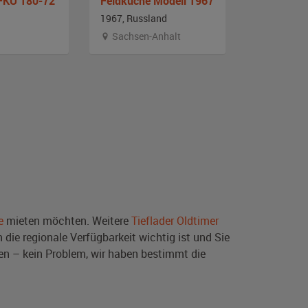
FKÜ 180-72
Feldküche Modell 1967
1967, Russland
1970, Russ
Sachsen-Anhalt
Sachsen-
e
mieten möchten. Weitere
Tieflader Oldtimer
die regionale Verfügbarkeit wichtig ist und Sie
en – kein Problem, wir haben bestimmt die