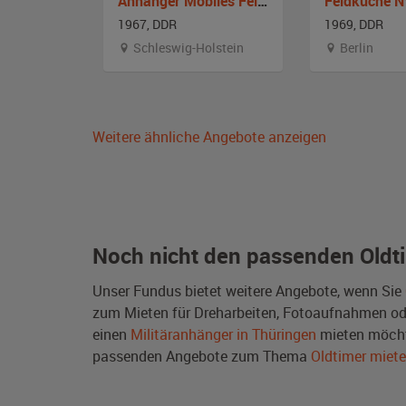
16
Anhänger Mobiles Feldpostamt
1967, DDR
1969, DDR
Schleswig-Holstein
Berlin
Weitere ähnliche Angebote anzeigen
Noch nicht den passenden Oldt
Unser Fundus bietet weitere Angebote, wenn Sie
zum Mieten für Dreharbeiten, Fotoaufnahmen oder 
einen
Militäranhänger in Thüringen
mieten möcht
passenden Angebote zum Thema
Oldtimer miet