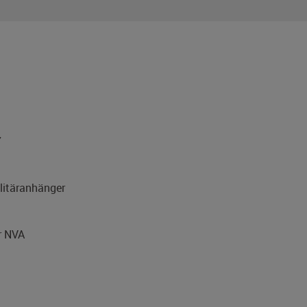
7
itäranhänger
r NVA