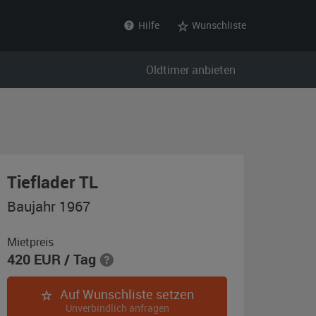
Hilfe
Wunschliste
Oldtimer anbieten
,
Tieflader TL
Baujahr
Baujahr 1967
1967,
olivgrün
Mietpreis
420
EUR
/ Tag
3
Farbtarn
Auf Wunschliste setzen
der
Unverbindlich anfragen