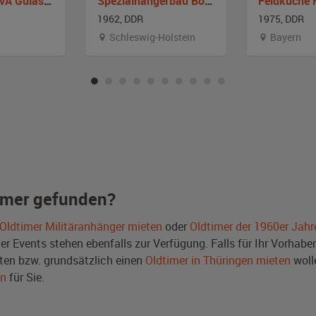
Feldküche NVA Gulaschkanone
Spezialhängerbau Bornsen Feldküche
Feldküche 
1962, DDR
1975, DDR
Schleswig-Holstein
Bayern
imer gefunden?
Oldtimer Militäranhänger mieten
oder
Oldtimer der 1960er Jahr
Events stehen ebenfalls zur Verfügung. Falls für Ihr Vorhaben 
en bzw. grundsätzlich einen
Oldtimer in Thüringen mieten
woll
en
für Sie.