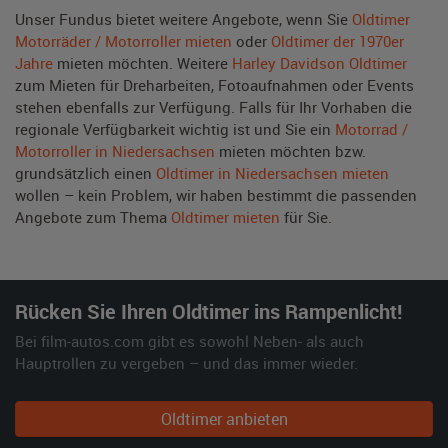
Unser Fundus bietet weitere Angebote, wenn Sie
Oldtimer
Motorräder / Motorroller mieten
oder
Oldtimer der 1970er
Jahre
mieten möchten. Weitere
Harley Davidson Oldtimer
zum Mieten für Dreharbeiten, Fotoaufnahmen oder Events
stehen ebenfalls zur Verfügung. Falls für Ihr Vorhaben die
regionale Verfügbarkeit wichtig ist und Sie ein
Motorrad /
Motorroller in Niedersachsen
mieten möchten bzw.
grundsätzlich einen
Oldtimer in Niedersachsen mieten
wollen – kein Problem, wir haben bestimmt die passenden
Angebote zum Thema
Oldtimer mieten
für Sie.
Rücken Sie Ihren Oldtimer ins Rampenlicht!
Bei film-autos.com gibt es sowohl Neben- als auch
Hauptrollen zu vergeben – und das immer wieder.
Oldtimer anbieten