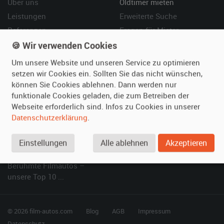
Über uns
Oldtimer mieten
Leistungen
Erweiterte Suche
Referenzen
Fragen für Mieter
Kundenmeinungen
Service
🍪 Wir verwenden Cookies
Um unsere Website und unseren Service zu optimieren
Vermieten
Hilfe
setzen wir Cookies ein. Sollten Sie das nicht wünschen,
können Sie Cookies ablehnen. Dann werden nur
Oldtimer anmelden
Häufige Fragen (FAQ)
funktionale Cookies geladen, die zum Betreiben der
Fotos senden
So funktioniert's
Webseite erforderlich sind. Infos zu Cookies in unserer
Fragen für Vermieter
Kontakt
Datenschutzerklärung
.
Inserat verwalten
Einstellungen
Alle ablehnen
Akzeptieren
SPECIAL
Berühmte Filmautos –
unsere Top 10 ...
© 2026 film-autos.com
Blog
AGB
Impressum
Datenschutz