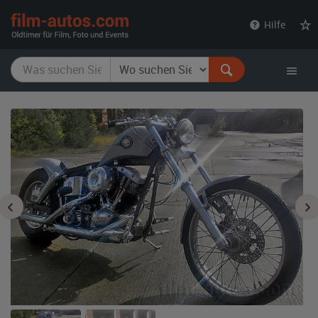
film-
Hilfe
autos.com