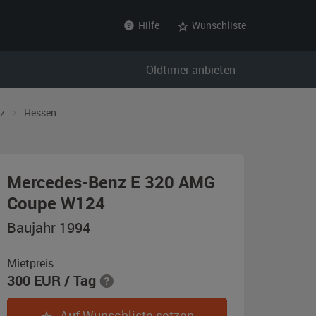
Hilfe
Wunschliste
Oldtimer anbieten
z
Hessen
Mercedes-Benz E 320 AMG
,
Coupe W124
Baujahr
Baujahr 1994
1994,
blauschwarz-
Mietpreis
300
EUR
/ Tag
metallic
Auf Wunschliste setzen