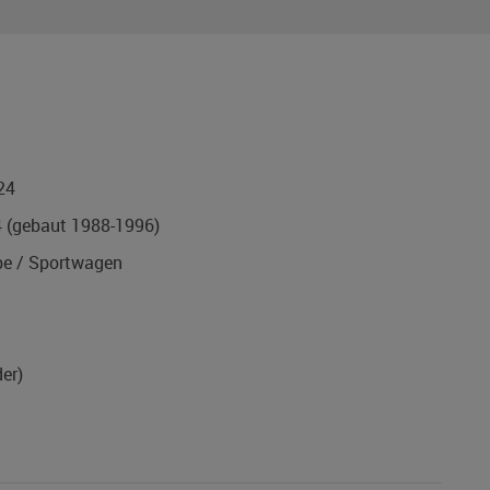
24
4
(gebaut 1988-1996)
e / Sportwagen
er)