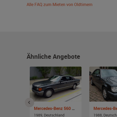
Alle FAQ zum Mieten von Oldtimern
Ähnliche Angebote
Mercedes-Benz 420 SEC
Mercedes-Benz 560 SE Coupè
and
1989, Deutschland
1988, Deutsch