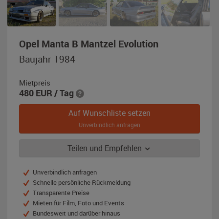
,
Opel Manta B Mantzel Evolution
Baujahr
Baujahr 1984
1984,
silber
Mietpreis
/
480
EUR
/ Tag
blau
Auf Wunschliste setzen
Unverbindlich anfragen
Teilen und Empfehlen
Unverbindlich anfragen
Schnelle persönliche Rückmeldung
Transparente Preise
Mieten für Film, Foto und Events
Bundesweit und darüber hinaus