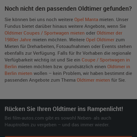
Noch nicht den passenden Oldtimer gefunden?
Sie können bei uns noch weitere
Opel Manta
mieten. Unser
Fundus bietet darüber hinaus weitere Angebote, wenn Sie
Oldtimer Coupes / Sportwagen mieten
oder
Oldtimer der
1980er Jahre
mieten möchten. Weitere
Opel Oldtimer
zum
Mieten für Dreharbeiten, Fotoaufnahmen oder Events stehen
ebenfalls zur Verfügung. Falls für Ihr Vorhaben die regionale
Verfügbarkeit wichtig ist und Sie ein
Coupe / Sportwagen in
Berlin
mieten möchten bzw. grundsätzlich einen
Oldtimer in
Berlin mieten
wollen – kein Problem, wir haben bestimmt die
passenden Angebote zum Thema
Oldtimer mieten
für Sie.
Rücken Sie Ihren Oldtimer ins Rampenlicht!
Bei film-autos.com gibt es sowohl Neben- als auch
Hauptrollen zu vergeben – und das immer wieder.