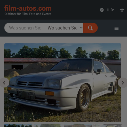
film-
Hilfe
autos.com