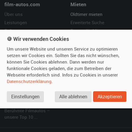
film-autos.com
Mieten
Über uns
Oldtimer mieten
Leistungen
Erweiterte Suche
Referenzen
Fragen für Mieter
🍪 Wir verwenden Cookies
Kundenmeinungen
Service
Um unsere Website und unseren Service zu optimieren
Vermieten
Hilfe
setzen wir Cookies ein. Sollten Sie das nicht wünschen,
können Sie Cookies ablehnen. Dann werden nur
Oldtimer anmelden
Häufige Fragen (FAQ)
funktionale Cookies geladen, die zum Betreiben der
Fotos senden
So funktioniert's
Webseite erforderlich sind. Infos zu Cookies in unserer
Fragen für Vermieter
Kontakt
Datenschutzerklärung
.
Inserat verwalten
Einstellungen
Alle ablehnen
Akzeptieren
SPECIAL
Berühmte Filmautos –
unsere Top 10 ...