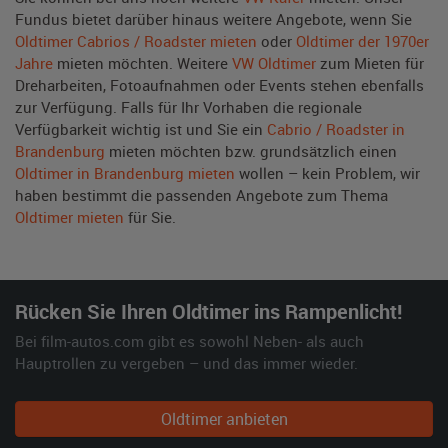
Fundus bietet darüber hinaus weitere Angebote, wenn Sie
Oldtimer Cabrios / Roadster mieten
oder
Oldtimer der 1970er
Jahre
mieten möchten. Weitere
VW Oldtimer
zum Mieten für
Dreharbeiten, Fotoaufnahmen oder Events stehen ebenfalls
zur Verfügung. Falls für Ihr Vorhaben die regionale
Verfügbarkeit wichtig ist und Sie ein
Cabrio / Roadster in
Brandenburg
mieten möchten bzw. grundsätzlich einen
Oldtimer in Brandenburg mieten
wollen – kein Problem, wir
haben bestimmt die passenden Angebote zum Thema
Oldtimer mieten
für Sie.
Rücken Sie Ihren Oldtimer ins Rampenlicht!
Bei film-autos.com gibt es sowohl Neben- als auch
Hauptrollen zu vergeben – und das immer wieder.
Oldtimer anbieten