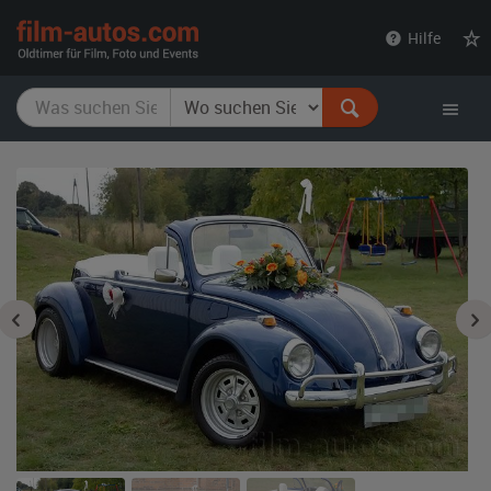
film-
Hilfe
autos.com