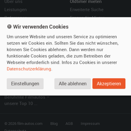
Über uns
Oldtimer mieten
Leistungen
Erweiterte Suche
Referenzen
Fragen für Mieter
Kundenmeinungen
Service
🍪 Wir verwenden Cookies
Um unsere Website und unseren Service zu optimieren
Vermieten
Hilfe
setzen wir Cookies ein. Sollten Sie das nicht wünschen,
können Sie Cookies ablehnen. Dann werden nur
Oldtimer anmelden
Häufige Fragen (FAQ)
funktionale Cookies geladen, die zum Betreiben der
Fotos senden
So funktioniert's
Webseite erforderlich sind. Infos zu Cookies in unserer
Fragen für Vermieter
Kontakt
Datenschutzerklärung
.
Inserat verwalten
Einstellungen
Alle ablehnen
Akzeptieren
SPECIAL
Berühmte Filmautos –
unsere Top 10 ...
© 2026 film-autos.com
Blog
AGB
Impressum
Datenschutz