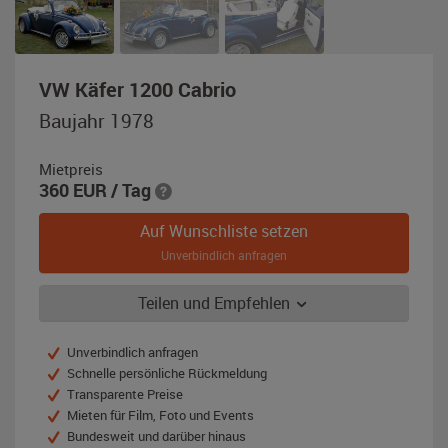
,
VW Käfer 1200 Cabrio
Baujahr
Baujahr 1978
1978,
blau-
Mietpreis
metallic
360
EUR
/ Tag
Auf Wunschliste setzen
Unverbindlich anfragen
Teilen und Empfehlen
Unverbindlich anfragen
Schnelle persönliche Rückmeldung
Transparente Preise
Mieten für Film, Foto und Events
Bundesweit und darüber hinaus