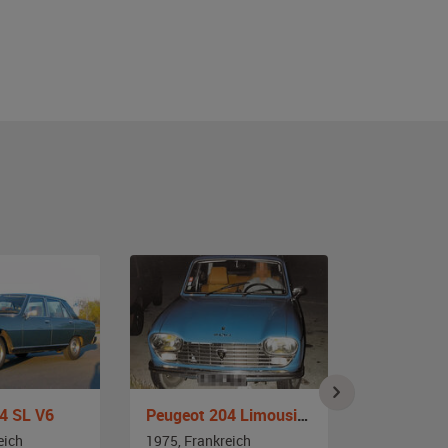
4 SL V6
Peugeot 204 Limousine
Peugeot 2
eich
1975, Frankreich
1974, Frank