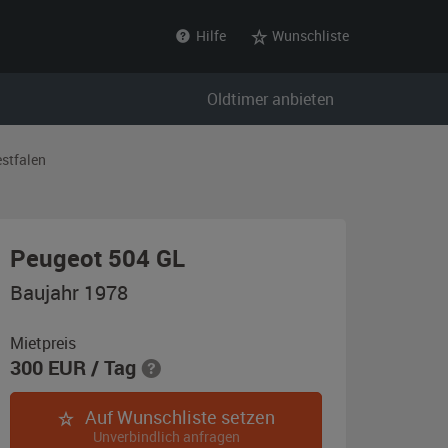
Hilfe
Wunschliste
Oldtimer anbieten
stfalen
,
Peugeot 504 GL
Baujahr
Baujahr 1978
1978,
goldgrün-
Mietpreis
300
EUR
/ Tag
metallic
Auf Wunschliste setzen
Unverbindlich anfragen