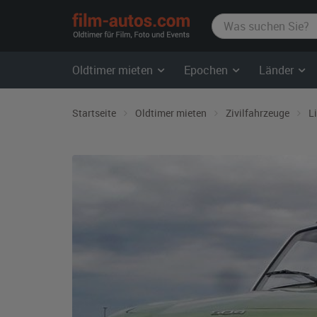
film-
autos.com
Oldtimer mieten
Epochen
Länder
Startseite
Oldtimer mieten
Zivilfahrzeuge
L