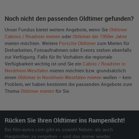
Noch nicht den passenden Oldtimer gefunden?
Unser Fundus bietet weitere Angebote, wenn Sie
Oldtimer
Cabrios / Roadster mieten
oder
Oldtimer der 1950er Jahre
mieten möchten. Weitere
Porsche Oldtimer
zum Mieten für
Dreharbeiten, Fotoaufnahmen oder Events stehen ebenfalls
zur Verfügung. Falls für Ihr Vorhaben die regionale
Verfügbarkeit wichtig ist und Sie ein
Cabrio / Roadster in
Nordrhein-Westfalen
mieten möchten bzw. grundsätzlich
einen
Oldtimer in Nordrhein-Westfalen mieten
wollen – kein
Problem, wir haben bestimmt die passenden Angebote zum
Thema
Oldtimer mieten
für Sie.
Rücken Sie Ihren Oldtimer ins Rampenlicht!
Bei film-autos.com gibt es sowohl Neben- als auch
Hauptrollen zu vergeben – und das immer wieder.