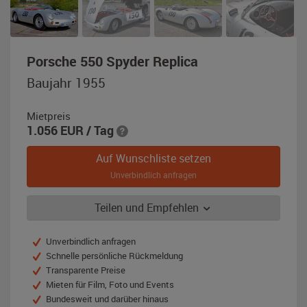
,
Porsche 550 Spyder Replica
Baujahr
Baujahr 1955
1955,
silber-
Mietpreis
metallic
1.056
EUR
/ Tag
Auf Wunschliste setzen
Unverbindlich anfragen
Teilen und Empfehlen
Unverbindlich anfragen
Schnelle persönliche Rückmeldung
Transparente Preise
Mieten für Film, Foto und Events
Bundesweit und darüber hinaus