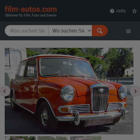
film-
Hilfe
autos.com