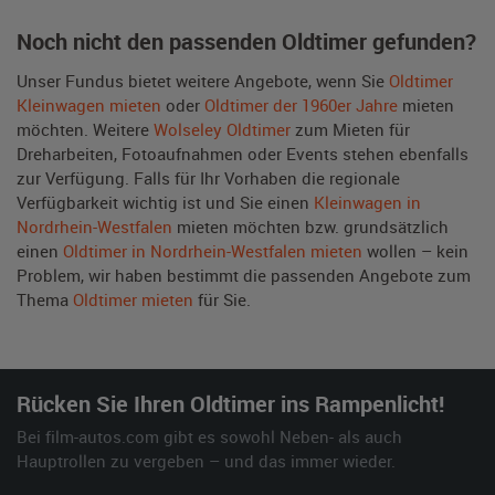
Noch nicht den passenden Oldtimer gefunden?
Unser Fundus bietet weitere Angebote, wenn Sie
Oldtimer
Kleinwagen mieten
oder
Oldtimer der 1960er Jahre
mieten
möchten. Weitere
Wolseley Oldtimer
zum Mieten für
Dreharbeiten, Fotoaufnahmen oder Events stehen ebenfalls
zur Verfügung. Falls für Ihr Vorhaben die regionale
Verfügbarkeit wichtig ist und Sie einen
Kleinwagen in
Nordrhein-Westfalen
mieten möchten bzw. grundsätzlich
einen
Oldtimer in Nordrhein-Westfalen mieten
wollen – kein
Problem, wir haben bestimmt die passenden Angebote zum
Thema
Oldtimer mieten
für Sie.
Rücken Sie Ihren Oldtimer ins Rampenlicht!
Bei film-autos.com gibt es sowohl Neben- als auch
Hauptrollen zu vergeben – und das immer wieder.