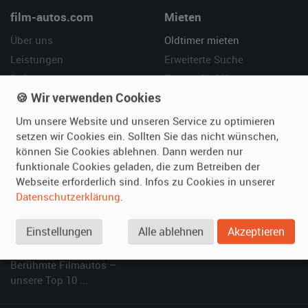
film-autos.com
Mieten
Über uns
Oldtimer mieten
Leistungen
Erweiterte Suche
Referenzen
Fragen für Mieter
🍪 Wir verwenden Cookies
Kundenmeinungen
Service
Um unsere Website und unseren Service zu optimieren
Vermieten
Hilfe
setzen wir Cookies ein. Sollten Sie das nicht wünschen,
können Sie Cookies ablehnen. Dann werden nur
Oldtimer anmelden
Häufige Fragen (FAQ)
funktionale Cookies geladen, die zum Betreiben der
Fotos senden
So funktioniert's
Webseite erforderlich sind. Infos zu Cookies in unserer
Fragen für Vermieter
Kontakt
Datenschutzerklärung
.
Inserat verwalten
Einstellungen
Alle ablehnen
Akzeptieren
SPECIAL
Berühmte Filmautos –
unsere Top 10 ...