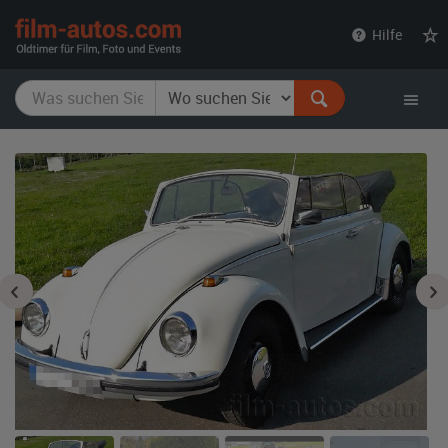
film-
Hilfe
autos.com