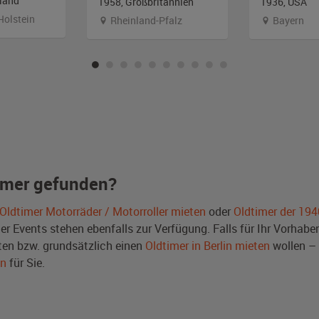
land
1958, Großbritannien
1936, USA
Holstein
Rheinland-Pfalz
Bayern
imer gefunden?
Oldtimer Motorräder / Motorroller mieten
oder
Oldtimer der 194
Events stehen ebenfalls zur Verfügung. Falls für Ihr Vorhaben 
en bzw. grundsätzlich einen
Oldtimer in Berlin mieten
wollen – 
en
für Sie.