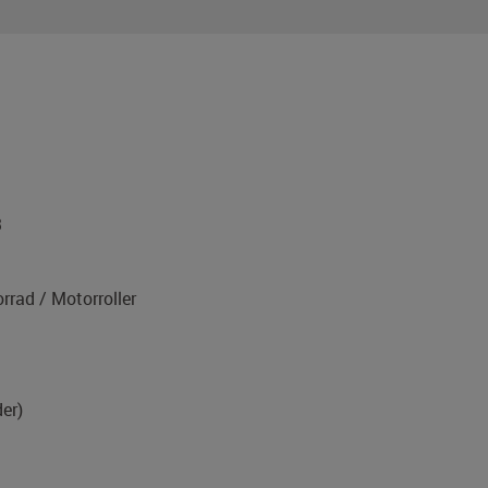
3
rad / Motorroller
er)