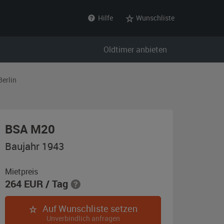
Hilfe
Wunschliste
Oldtimer anbieten
Berlin
,
BSA M20
Baujahr
Baujahr 1943
1943,
rot
Mietpreis
264
EUR
/ Tag
Auf Wunschliste setzen
Unverbindlich anfragen