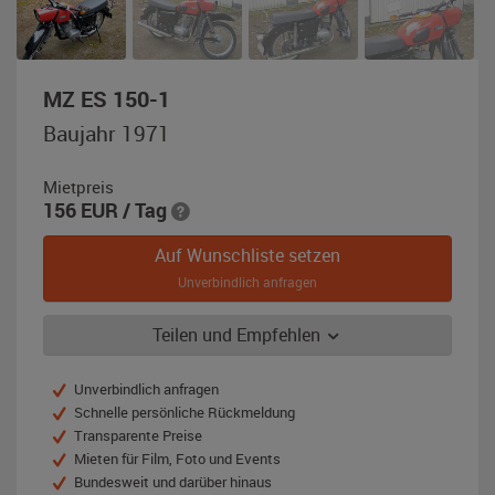
,
MZ ES 150-1
Baujahr
Baujahr 1971
1971,
rot
Mietpreis
/
156
EUR
/ Tag
schwarz
Auf Wunschliste setzen
Unverbindlich anfragen
Teilen und Empfehlen
Unverbindlich anfragen
Schnelle persönliche Rückmeldung
Transparente Preise
Mieten für Film, Foto und Events
Bundesweit und darüber hinaus