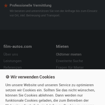
Professionelle Vermittlung
Wir beraten und unterstützen Sie von der Anfrage bis zum Einsatz
vor Ort, inkl. Betreuung und Transport.
film-autos.com
Mieten
Über uns
Oldtimer mieten
Leistungen
Erweiterte Suche
Referenzen
Fragen für Mieter
Kundenmeinungen
Service
🍪 Wir verwenden Cookies
Um unsere Website und unseren Service zu optimieren
Vermieten
Hilfe
setzen wir Cookies ein. Sollten Sie das nicht wünschen,
Oldtimer anmelden
Häufige Fragen (FAQ)
können Sie Cookies ablehnen. Dann werden nur
funktionale Cookies geladen, die zum Betreiben der
Fotos senden
So funktioniert's