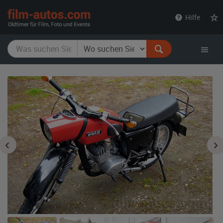
film-
Hilfe
autos.com