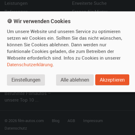
Leistungen
Erweiterte Suche
Referenzen
Fragen für Mieter
Kundenmeinungen
Service
🍪 Wir verwenden Cookies
Um unsere Website und unseren Service zu optimieren
Vermieten
Hilfe
setzen wir Cookies ein. Sollten Sie das nicht wünschen,
können Sie Cookies ablehnen. Dann werden nur
Oldtimer anmelden
Häufige Fragen (FAQ)
funktionale Cookies geladen, die zum Betreiben der
Fotos senden
So funktioniert's
Webseite erforderlich sind. Infos zu Cookies in unserer
Fragen für Vermieter
Kontakt
Datenschutzerklärung
.
Inserat verwalten
Einstellungen
Alle ablehnen
Akzeptieren
SPECIAL
Berühmte Filmautos –
unsere Top 10 ...
© 2026 film-autos.com
Blog
AGB
Impressum
Datenschutz