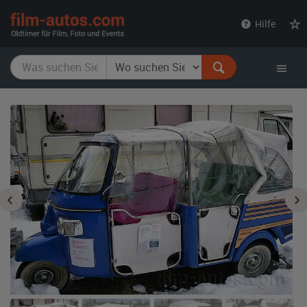
film-
Hilfe
autos.com