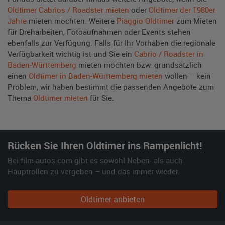
Oldtimer Cabrios / Roadster mieten
oder
Oldtimer der 1980er
Jahre
mieten möchten. Weitere
Piaggio Oldtimer
zum Mieten
für Dreharbeiten, Fotoaufnahmen oder Events stehen
ebenfalls zur Verfügung. Falls für Ihr Vorhaben die regionale
Verfügbarkeit wichtig ist und Sie ein
Cabrio / Roadster in
Baden-Württemberg
mieten möchten bzw. grundsätzlich
einen
Oldtimer in Baden-Württemberg mieten
wollen – kein
Problem, wir haben bestimmt die passenden Angebote zum
Thema
Oldtimer mieten
für Sie.
Rücken Sie Ihren Oldtimer ins Rampenlicht!
Bei film-autos.com gibt es sowohl Neben- als auch
Hauptrollen zu vergeben – und das immer wieder.
Oldtimer anbieten