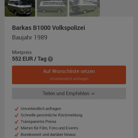
,
Barkas B1000 Volkspolizei
Baujahr
Baujahr 1989
1989,
weiß
Mietpreis
/
552
EUR
/ Tag
grün
Auf Wunschliste setzen
Unverbindlich anfragen
Teilen und Empfehlen
Unverbindlich anfragen
Schnelle persönliche Rückmeldung
Transparente Preise
Mieten für Film, Foto und Events
Bundesweit und darüber hinaus