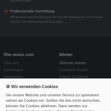
darüber hinaus.
Professionelle Vermittlung
Wir beraten und unterstützen Sie von der Anfrage bis zum Einsatz
vor Ort, inkl. Betreuung und Transport.
film-autos.com
Mieten
Über uns
Oldtimer mieten
Leistungen
Erweiterte Suche
Referenzen
Fragen für Mieter
Kundenmeinungen
Service
🍪 Wir verwenden Cookies
Um unsere Website und unseren Service zu optimieren
Vermieten
Hilfe
setzen wir Cookies ein. Sollten Sie das nicht wünschen,
Oldtimer anmelden
Häufige Fragen (FAQ)
können Sie Cookies ablehnen. Dann werden nur