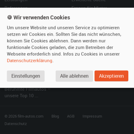
Referenzen
Fragen für Mieter
Kundenmeinungen
Service
🍪 Wir verwenden Cookies
Um unsere Website und unseren Service zu optimieren
Vermieten
Hilfe
setzen wir Cookies ein. Sollten Sie das nicht wünschen,
können Sie Cookies ablehnen. Dann werden nur
Oldtimer anmelden
Häufige Fragen (FAQ)
funktionale Cookies geladen, die zum Betreiben der
Fotos senden
So funktioniert's
Webseite erforderlich sind. Infos zu Cookies in unserer
Fragen für Vermieter
Kontakt
Datenschutzerklärung
.
Inserat verwalten
Einstellungen
Alle ablehnen
Akzeptieren
SPECIAL
Berühmte Filmautos –
unsere Top 10 ...
© 2026 film-autos.com
Blog
AGB
Impressum
Datenschutz