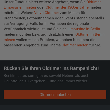
Unser Fundus bietet weitere Angebote, wenn Sie
Oldtimer
Limousinen mieten
oder
Oldtimer der 1960er Jahre
mieten
möchten. Weitere
Volvo Oldtimer
zum Mieten für
Dreharbeiten, Fotoaufnahmen oder Events stehen ebenfalls
zur Verfügung. Falls für Ihr Vorhaben die regionale
Verfügbarkeit wichtig ist und Sie eine
Limousine in Berlin
mieten möchten bzw. grundsätzlich einen
Oldtimer in Berlin
mieten
wollen – kein Problem, wir haben bestimmt die
passenden Angebote zum Thema
Oldtimer mieten
für Sie.
Rücken Sie Ihren Oldtimer ins Rampenlicht!
Bei film-autos.com gibt es sowohl Neben- als auch
Hauptrollen zu vergeben – und das immer wieder.
Oldtimer anbieten