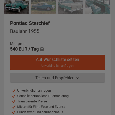
,
Pontiac Starchief
Baujahr
Baujahr 1955
1955,
grün
Mietpreis
/
540
EUR
/ Tag
weiß
Auf Wunschliste setzen
Unverbindlich anfragen
Teilen und Empfehlen
Unverbindlich anfragen
Schnelle persönliche Rückmeldung
Transparente Preise
Mieten für Film, Foto und Events
Bundesweit und darüber hinaus