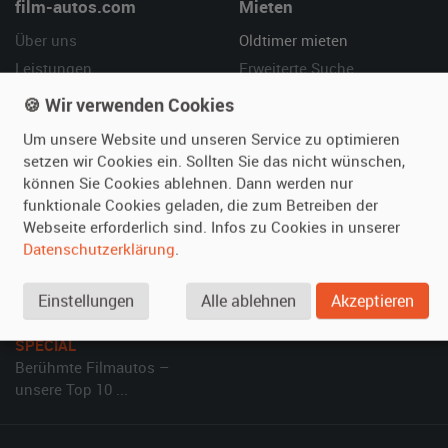
film-autos.com
Mieten
Über uns
Oldtimer mieten
Leistungen
Erweiterte Suche
Referenzen
Fragen für Mieter
🍪 Wir verwenden Cookies
Kundenmeinungen
Service
Um unsere Website und unseren Service zu optimieren
setzen wir Cookies ein. Sollten Sie das nicht wünschen,
Vermieten
Hilfe
können Sie Cookies ablehnen. Dann werden nur
funktionale Cookies geladen, die zum Betreiben der
Oldtimer anmelden
Häufige Fragen (FAQ)
Webseite erforderlich sind. Infos zu Cookies in unserer
Fotos senden
So funktioniert's
Datenschutzerklärung
.
Fragen für Vermieter
Kontakt
Inserat verwalten
Einstellungen
Alle ablehnen
Akzeptieren
SPECIAL
Berühmte Filmautos –
unsere Top 10 ...