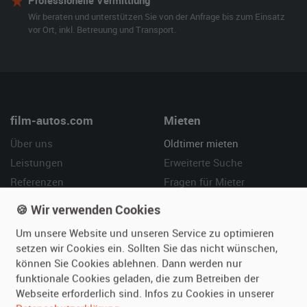
Professionelle Vermittlung
Wir beraten und unterstützen Sie von der Anfrage bis zum Einsatz
vor Ort, inkl. Betreuung und Transport.
film-autos.com
Mieten
Über uns
Oldtimer mieten
Leistungen
Erweiterte Suche
Referenzen
Fragen für Mieter
Kundenmeinungen
Service
🍪 Wir verwenden Cookies
Um unsere Website und unseren Service zu optimieren
Vermieten
Hilfe
setzen wir Cookies ein. Sollten Sie das nicht wünschen,
Oldtimer anmelden
Häufige Fragen (FAQ)
können Sie Cookies ablehnen. Dann werden nur
funktionale Cookies geladen, die zum Betreiben der
Fotos senden
So funktioniert's
Webseite erforderlich sind. Infos zu Cookies in unserer
Fragen für Vermieter
Kontakt