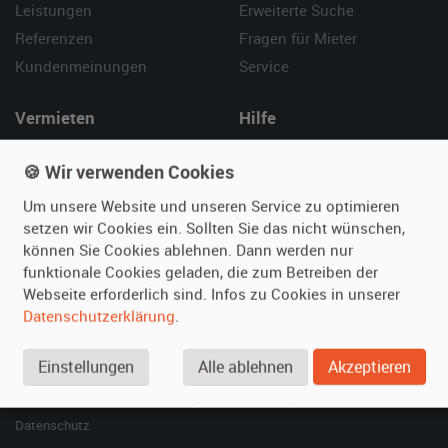
Leistungen
Erweiterte Suche
Referenzen
Fragen für Mieter
Kundenmeinungen
Service
Vermieten
Hilfe
Oldtimer anmelden
Häufige Fragen (FAQ)
🍪 Wir verwenden Cookies
Fotos senden
So funktioniert's
Um unsere Website und unseren Service zu optimieren
Fragen für Vermieter
Kontakt
setzen wir Cookies ein. Sollten Sie das nicht wünschen,
Inserat verwalten
können Sie Cookies ablehnen. Dann werden nur
funktionale Cookies geladen, die zum Betreiben der
SPECIAL
Webseite erforderlich sind. Infos zu Cookies in unserer
Berühmte Filmautos –
Datenschutzerklärung
.
unsere Top 10 ...
Einstellungen
Alle ablehnen
Akzeptieren
© 2026 film-autos.com
Blog
AGB
Impressum
Datenschutz