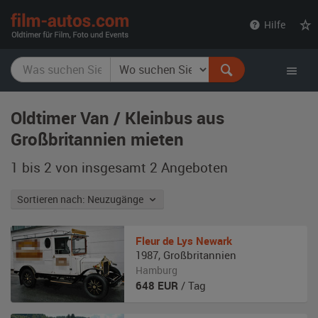
film-
Hilfe
autos.com
Oldtimer Van / Kleinbus aus
Großbritannien mieten
1 bis 2 von insgesamt 2
Angeboten
Sortieren nach: Neuzugänge
Fleur de Lys
Newark
1987
,
Großbritannien
Hamburg
648
EUR
/ Tag