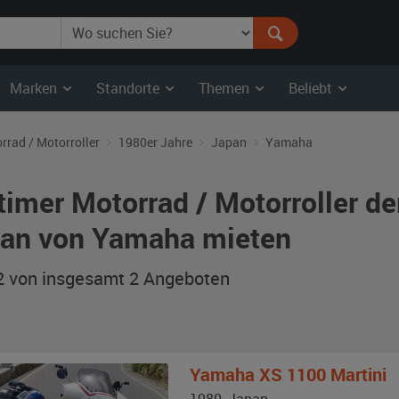
Marken
Standorte
Themen
Beliebt
rrad / Motorroller
1980er Jahre
Japan
Yamaha
timer Motorrad / Motorroller de
an von Yamaha mieten
 2 von insgesamt 2
Angeboten
Yamaha
XS 1100 Martini