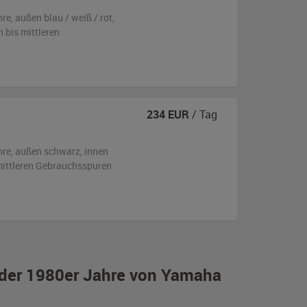
hre,
außen
blau / weiß / rot
,
n bis mittleren
234
EUR
/ Tag
hre,
außen
schwarz
,
innen
 mittleren Gebrauchsspuren
r der 1980er Jahre von Yamaha