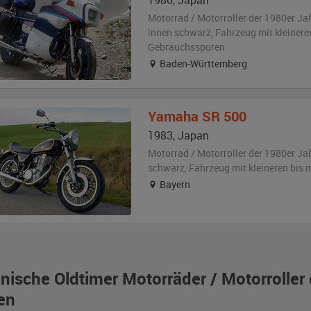
1980
,
Japan
Motorrad / Motorroller der 1980er Ja
innen schwarz
, Fahrzeug
mit kleinere
Gebrauchsspuren
Baden-Württemberg
Yamaha
SR 500
1983
,
Japan
Motorrad / Motorroller der 1980er Ja
schwarz
, Fahrzeug
mit kleineren bis
Bayern
nische Oldtimer Motorräder / Motorrolle
en