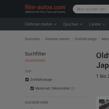
film-
autos.com
Oldtimer mieten
Epochen
Länder
Startseite
Oldtimer mieten
Zivilfahrzeuge
Moto
Old
Suchfilter
Zurücksetzen
Jap
TYP
1 bis
Zivilfahrzeuge
Motorrad / Motorroller
(2)
AUSSENFARBE