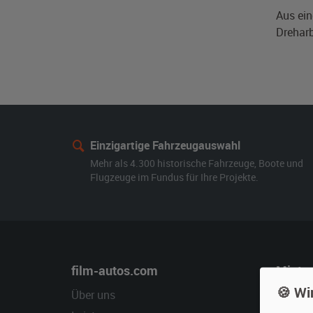
Aus ein
Dreharb
Einzigartige Fahrzeugauswahl
Mehr als 4.300 historische Fahrzeuge, Boote und
Flugzeuge im Fundus für Ihre Projekte.
film-autos.com
Miete
🍪 Wi
Über uns
Oldtime