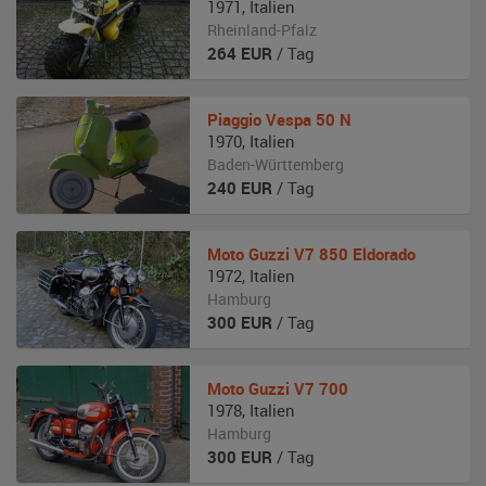
1971
,
Italien
Rheinland-Pfalz
264
EUR
/ Tag
Piaggio
Vespa 50 N
1970
,
Italien
Baden-Württemberg
240
EUR
/ Tag
Moto Guzzi
V7 850 Eldorado
1972
,
Italien
Hamburg
300
EUR
/ Tag
Moto Guzzi
V7 700
1978
,
Italien
Hamburg
300
EUR
/ Tag