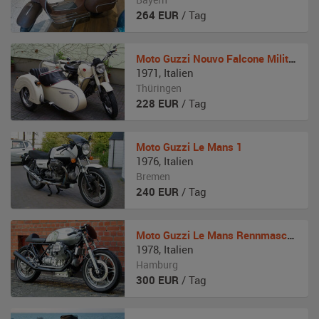
264
EUR
/ Tag
Moto Guzzi
Nouvo Falcone Militare
1971
,
Italien
Thüringen
228
EUR
/ Tag
Moto Guzzi
Le Mans 1
1976
,
Italien
Bremen
240
EUR
/ Tag
Moto Guzzi
Le Mans Rennmaschine
1978
,
Italien
Hamburg
300
EUR
/ Tag