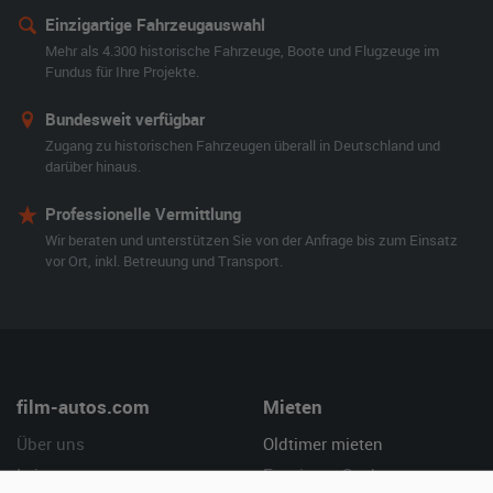
Einzigartige Fahrzeugauswahl
Mehr als 4.300 historische Fahrzeuge, Boote und Flugzeuge im
Fundus für Ihre Projekte.
Bundesweit verfügbar
Zugang zu historischen Fahrzeugen überall in Deutschland und
darüber hinaus.
Professionelle Vermittlung
Wir beraten und unterstützen Sie von der Anfrage bis zum Einsatz
vor Ort, inkl. Betreuung und Transport.
film-autos.com
Mieten
Über uns
Oldtimer mieten
Leistungen
Erweiterte Suche