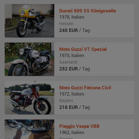
Ducati
900 SS Königswelle
1978
,
Italien
Hessen
240
EUR
/ Tag
Moto Guzzi
V7 Spezial
1970
,
Italien
Saarland
252
EUR
/ Tag
Moto Guzzi
Falcone Civil
1972
,
Italien
Bayern
216
EUR
/ Tag
Piaggio
Vespa VBB
1962
,
Italien
Bayern