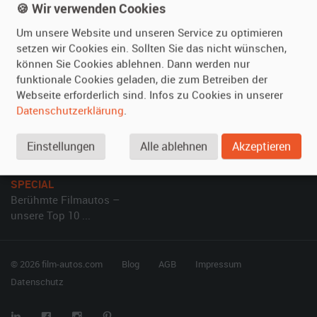
🍪 Wir verwenden Cookies
Referenzen
Fragen für Mieter
Kundenmeinungen
Service
Um unsere Website und unseren Service zu optimieren
setzen wir Cookies ein. Sollten Sie das nicht wünschen,
Vermieten
Hilfe
können Sie Cookies ablehnen. Dann werden nur
funktionale Cookies geladen, die zum Betreiben der
Oldtimer anmelden
Häufige Fragen (FAQ)
Webseite erforderlich sind. Infos zu Cookies in unserer
Fotos senden
So funktioniert's
Datenschutzerklärung
.
Fragen für Vermieter
Kontakt
Einstellungen
Alle ablehnen
Akzeptieren
Inserat verwalten
SPECIAL
Berühmte Filmautos –
unsere Top 10 ...
© 2026 film-autos.com
Blog
AGB
Impressum
Datenschutz