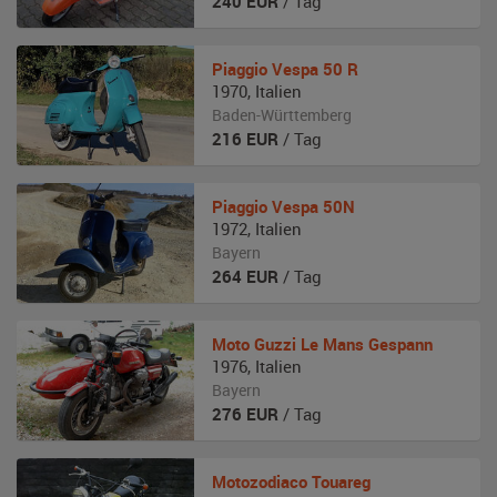
240
EUR
/ Tag
Piaggio
Vespa 50 R
1970
,
Italien
Baden-Württemberg
216
EUR
/ Tag
Piaggio
Vespa 50N
1972
,
Italien
Bayern
264
EUR
/ Tag
Moto Guzzi
Le Mans Gespann
1976
,
Italien
Bayern
276
EUR
/ Tag
Motozodiaco
Touareg