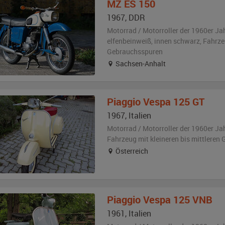
MZ
ES 150
1967
,
DDR
Motorrad / Motorroller der 1960er Ja
elfenbeinweiß
,
innen schwarz
, Fahrz
Gebrauchsspuren
Sachsen-Anhalt
Piaggio
Vespa 125 GT
1967
,
Italien
Motorrad / Motorroller der 1960er Ja
Fahrzeug
mit kleineren bis mittlere
Österreich
Piaggio
Vespa 125 VNB
1961
,
Italien