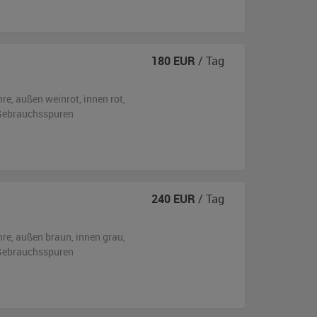
180
EUR
/ Tag
hre,
außen
weinrot
,
innen rot
,
n Gebrauchsspuren
240
EUR
/ Tag
hre,
außen
braun
,
innen grau
,
n Gebrauchsspuren