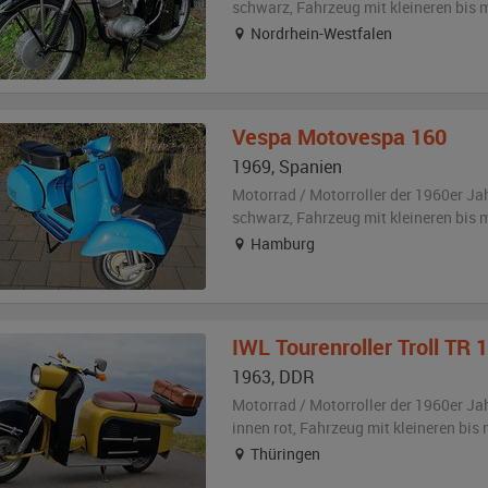
schwarz
, Fahrzeug
mit kleineren bis
Nordrhein-Westfalen
Vespa
Motovespa 160
1969
,
Spanien
Motorrad / Motorroller der 1960er Ja
schwarz
, Fahrzeug
mit kleineren bis
Hamburg
IWL
Tourenroller Troll TR 
1963
,
DDR
Motorrad / Motorroller der 1960er Ja
innen rot
, Fahrzeug
mit kleineren bis
Thüringen