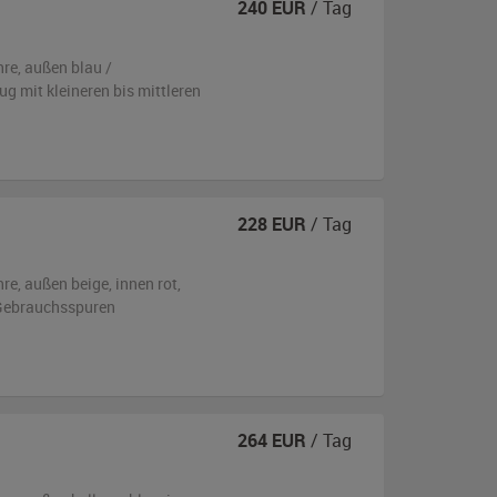
240
EUR
/ Tag
hre,
außen
blau /
eug
mit kleineren bis mittleren
228
EUR
/ Tag
hre,
außen
beige
,
innen rot
,
n Gebrauchsspuren
264
EUR
/ Tag