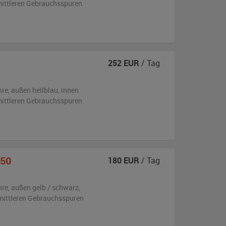
 mittleren Gebrauchsspuren
252
EUR
/ Tag
hre,
außen
hellblau
,
innen
 mittleren Gebrauchsspuren
150
180
EUR
/ Tag
hre,
außen
gelb / schwarz
,
 mittleren Gebrauchsspuren