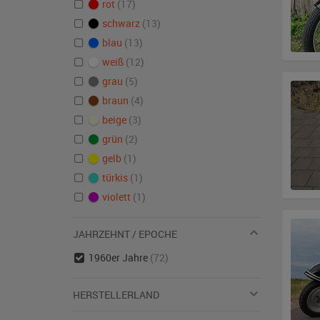
rot
(17)
schwarz
(13)
blau
(13)
weiß
(12)
grau
(5)
braun
(4)
beige
(3)
grün
(2)
gelb
(1)
türkis
(1)
violett
(1)
JAHRZEHNT / EPOCHE
1960er Jahre
(72)
HERSTELLERLAND