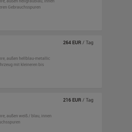
hre,
außen
hellgraublau
,
innen
tleren Gebrauchsspuren
264
EUR
/ Tag
hre,
außen
hellblau-metallic
ahrzeug
mit kleineren bis
216
EUR
/ Tag
hre,
außen
weiß / blau
,
innen
uchsspuren