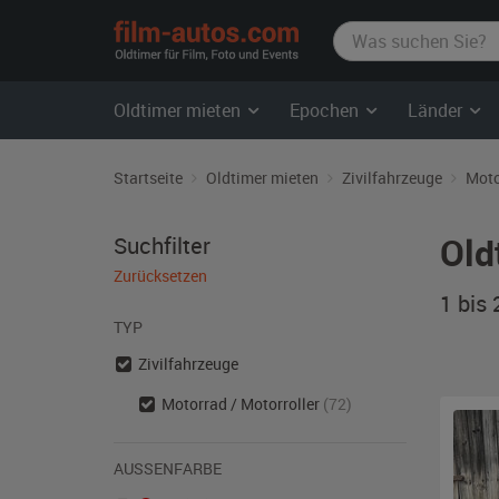
film-
autos.com
Oldtimer mieten
Epochen
Länder
Startseite
Oldtimer mieten
Zivilfahrzeuge
Moto
Old
Suchfilter
Zurücksetzen
1 bis
TYP
Zivilfahrzeuge
Motorrad / Motorroller
(72)
AUSSENFARBE