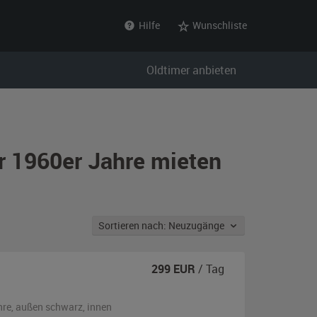
Hilfe
Wunschliste
Oldtimer anbieten
er 1960er Jahre mieten
Sortieren nach: Neuzugänge
299
EUR
/ Tag
hre,
außen
schwarz
,
innen