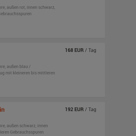
hre,
außen
rot
,
innen schwarz
,
n Gebrauchsspuren
168
EUR
/ Tag
hre,
außen
blau /
eug
mit kleineren bis mittleren
in
192
EUR
/ Tag
hre,
außen
schwarz
,
innen
ttleren Gebrauchsspuren