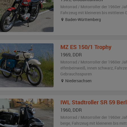
Motorrad / Motorroller der 1960er Ja
Fahrzeug
mit kleineren bis mittlere
Baden-Württemberg
MZ
ES 150/1 Trophy
1969
,
DDR
Motorrad / Motorroller der 1960er Ja
elfenbeinweiß
,
innen schwarz
, Fahrz
Gebrauchsspuren
Niedersachsen
IWL
Stadtroller SR 59 Berl
1960
,
DDR
Motorrad / Motorroller der 1960er Ja
beige
, Fahrzeug
mit kleineren bis mi