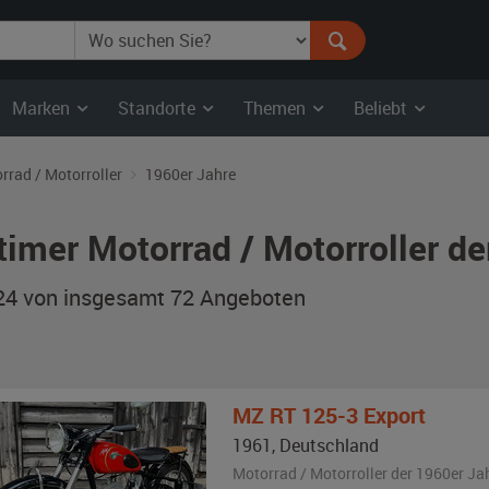
Marken
Standorte
Themen
Beliebt
rrad / Motorroller
1960er Jahre
timer Motorrad / Motorroller d
 24 von insgesamt 72
Angeboten
MZ
RT 125-3 Export
1961
,
Deutschland
Motorrad / Motorroller der 1960er Ja