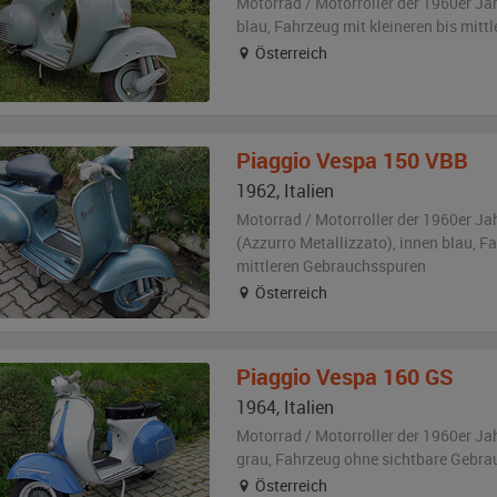
Motorrad / Motorroller der 1960er Ja
blau
, Fahrzeug
mit kleineren bis mit
Österreich
Piaggio
Vespa 150 VBB
1962
,
Italien
Motorrad / Motorroller der 1960er Ja
(Azzurro Metallizzato)
,
innen blau
, F
mittleren Gebrauchsspuren
Österreich
Piaggio
Vespa 160 GS
1964
,
Italien
Motorrad / Motorroller der 1960er Ja
grau
, Fahrzeug
ohne sichtbare Gebra
Österreich