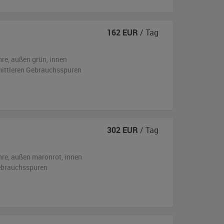
162
EUR
/ Tag
hre,
außen
grün
,
innen
 mittleren Gebrauchsspuren
302
EUR
/ Tag
hre,
außen
maronrot
,
innen
ebrauchsspuren