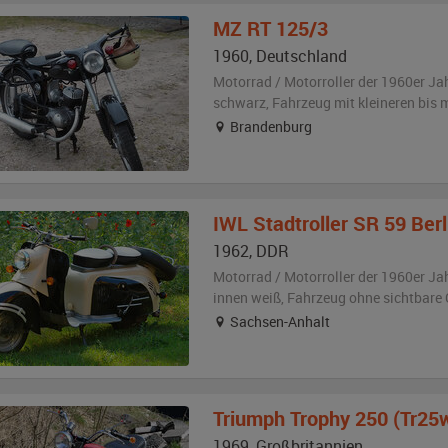
MZ
RT 125/3
1960
,
Deutschland
Motorrad / Motorroller der 1960er Ja
schwarz
, Fahrzeug
mit kleineren bis
Brandenburg
IWL
Stadtroller SR 59 Berl
1962
,
DDR
Motorrad / Motorroller der 1960er Ja
innen weiß
, Fahrzeug
ohne sichtbare
Sachsen-Anhalt
Triumph
Trophy 250 (Tr25
1969
,
Großbritannien