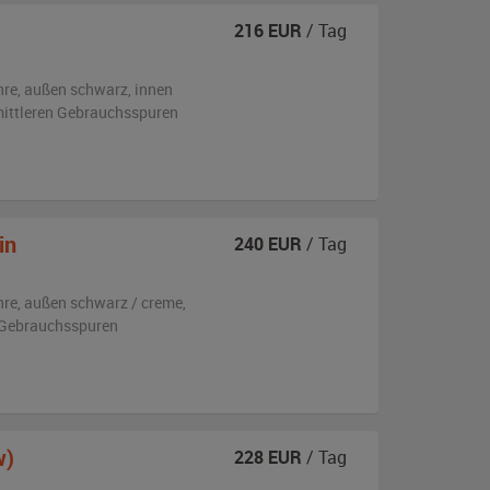
216
EUR
/ Tag
hre,
außen
schwarz
,
innen
 mittleren Gebrauchsspuren
in
240
EUR
/ Tag
hre,
außen
schwarz / creme
,
 Gebrauchsspuren
w)
228
EUR
/ Tag