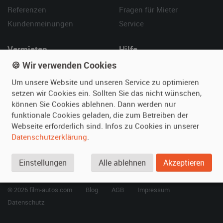
Referenzen
Fragen für Mieter
Kundenmeinungen
Service
Vermieten
Hilfe
🍪 Wir verwenden Cookies
Oldtimer anmelden
Häufige Fragen (FAQ)
Fotos senden
So funktioniert's
Um unsere Website und unseren Service zu optimieren
setzen wir Cookies ein. Sollten Sie das nicht wünschen,
Fragen für Vermieter
Kontakt
können Sie Cookies ablehnen. Dann werden nur
Inserat verwalten
funktionale Cookies geladen, die zum Betreiben der
Webseite erforderlich sind. Infos zu Cookies in unserer
SPECIAL
Datenschutzerklärung
.
Berühmte Filmautos –
unsere Top 10 ...
Einstellungen
Alle ablehnen
Akzeptieren
© 2026 film-autos.com
Blog
AGB
Impressum
Datenschutz