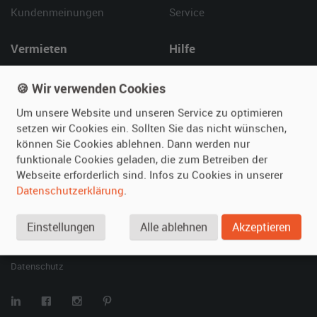
Kundenmeinungen
Service
Vermieten
Hilfe
Oldtimer anmelden
Häufige Fragen (FAQ)
🍪 Wir verwenden Cookies
Fotos senden
So funktioniert's
Fragen für Vermieter
Kontakt
Um unsere Website und unseren Service zu optimieren
setzen wir Cookies ein. Sollten Sie das nicht wünschen,
Inserat verwalten
können Sie Cookies ablehnen. Dann werden nur
funktionale Cookies geladen, die zum Betreiben der
SPECIAL
Webseite erforderlich sind. Infos zu Cookies in unserer
Berühmte Filmautos –
Datenschutzerklärung
.
unsere Top 10 ...
Einstellungen
Alle ablehnen
Akzeptieren
© 2026 film-autos.com
Blog
AGB
Impressum
Datenschutz