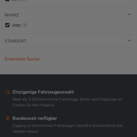
MARKE
Jeep
(3)
STANDORT
Erweiterte Suche
Einzigartige Fahrzeugauswahl
Mehr als 4.300 historische Fahrzeuge, Boote und Flugzeuge im
Fundus für Ihre Projekte.
Bundesweit verfügbar
Zugang zu historischen Fahrzeugen überall in Deutschland und
darüber hinaus.