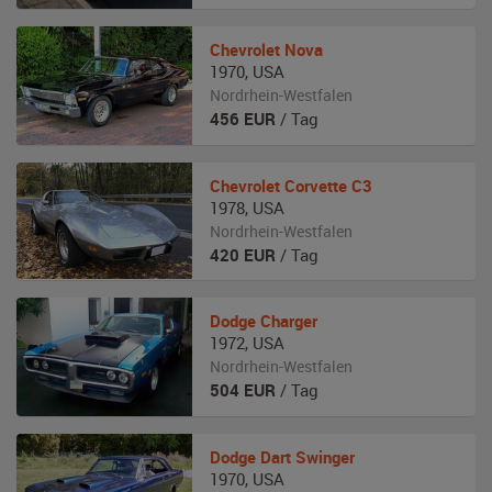
Chevrolet
Nova
1970
,
USA
Nordrhein-Westfalen
456
EUR
/ Tag
Chevrolet
Corvette C3
1978
,
USA
Nordrhein-Westfalen
420
EUR
/ Tag
Dodge
Charger
1972
,
USA
Nordrhein-Westfalen
504
EUR
/ Tag
Dodge
Dart Swinger
1970
,
USA