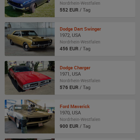
Nordrhein-Westfalen
552
EUR
/ Tag
Dodge
Dart Swinger
1972
,
USA
Nordrhein-Westfalen
456
EUR
/ Tag
Dodge
Charger
1971
,
USA
Nordrhein-Westfalen
576
EUR
/ Tag
Ford
Maverick
1970
,
USA
Nordrhein-Westfalen
900
EUR
/ Tag