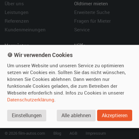
Über uns
Oldtimer mieten
Leistungen
Erweiterte Suche
Referenzen
Fragen für Mieter
Kundenmeinungen
Service
Vermieten
Hilfe
🍪 Wir verwenden Cookies
Oldtimer anmelden
Häufige Fragen (FAQ)
Fotos senden
So funktioniert's
Um unsere Website und unseren Service zu optimieren
setzen wir Cookies ein. Sollten Sie das nicht wünschen,
Fragen für Vermieter
Kontakt
können Sie Cookies ablehnen. Dann werden nur
Inserat verwalten
funktionale Cookies geladen, die zum Betreiben der
Webseite erforderlich sind. Infos zu Cookies in unserer
SPECIAL
Datenschutzerklärung
.
Berühmte Filmautos –
unsere Top 10 ...
Einstellungen
Alle ablehnen
Akzeptieren
© 2026 film-autos.com
Blog
AGB
Impressum