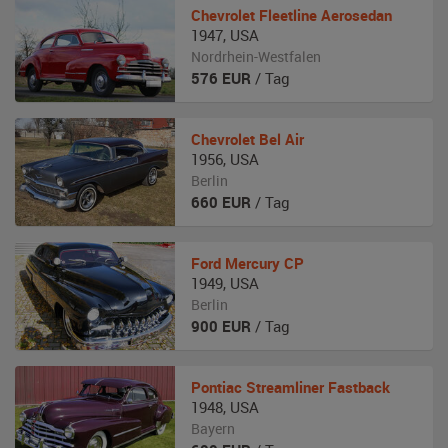
Chevrolet
Fleetline Aerosedan
1947
,
USA
Nordrhein-Westfalen
576
EUR
/ Tag
Chevrolet
Bel Air
1956
,
USA
Berlin
660
EUR
/ Tag
Ford
Mercury CP
1949
,
USA
Berlin
900
EUR
/ Tag
Pontiac
Streamliner Fastback
1948
,
USA
Bayern