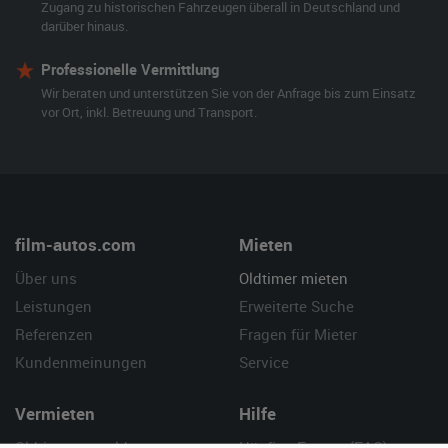
Zugang zu historischen Fahrzeugen überall in Deutschland und
darüber hinaus.
Professionelle Vermittlung
Wir beraten und unterstützen Sie von der Anfrage bis zum Einsatz
vor Ort, inkl. Betreuung und Transport.
film-autos.com
Mieten
Über uns
Oldtimer mieten
Leistungen
Erweiterte Suche
Referenzen
Fragen für Mieter
Kundenmeinungen
Service
Vermieten
Hilfe
Oldtimer anmelden
Häufige Fragen (FAQ)