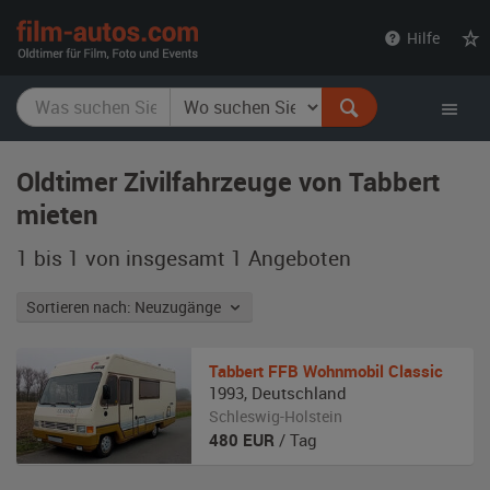
film-
Hilfe
autos.com
Oldtimer Zivilfahrzeuge von Tabbert
mieten
1 bis 1 von insgesamt 1
Angeboten
Sortieren nach: Neuzugänge
Tabbert
FFB Wohnmobil Classic
1993
,
Deutschland
Schleswig-Holstein
480
EUR
/ Tag