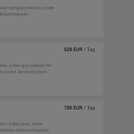
ußen
perlgrau-metallic
,
innen
ebrauchsspuren
528
EUR
/ Tag
ahre,
außen
grau (Metall mit
t starker Abnutzung bzw.
780
EUR
/ Tag
ahre,
außen
grau
,
innen
 mittleren Gebrauchsspuren