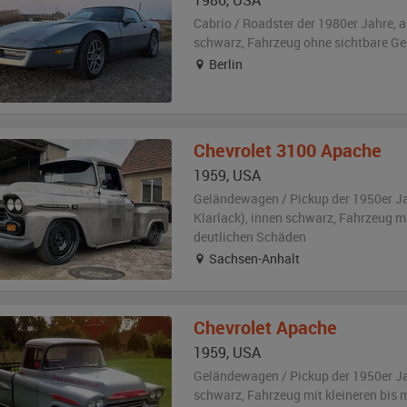
1986
,
USA
Cabrio / Roadster der 1980er Jahre,
a
schwarz
, Fahrzeug
ohne sichtbare G
Berlin
Chevrolet
3100 Apache
1959
,
USA
Geländewagen / Pickup der 1950er J
Klarlack)
,
innen schwarz
, Fahrzeug
mi
deutlichen Schäden
Sachsen-Anhalt
Chevrolet
Apache
1959
,
USA
Geländewagen / Pickup der 1950er J
schwarz
, Fahrzeug
mit kleineren bis