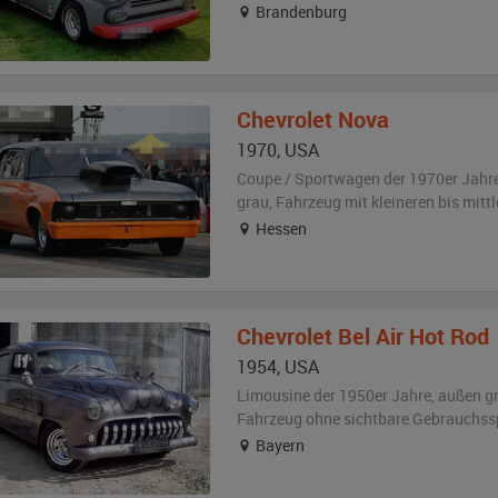
Brandenburg
Chevrolet
Nova
1970
,
USA
Coupe / Sportwagen der 1970er Jahr
grau
, Fahrzeug
mit kleineren bis mit
Hessen
Chevrolet
Bel Air Hot Rod
1954
,
USA
Limousine der 1950er Jahre,
außen
g
Fahrzeug
ohne sichtbare Gebrauchss
Bayern