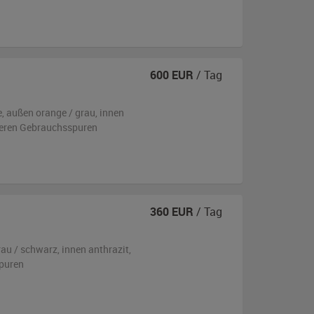
600
EUR
/ Tag
e,
außen
orange / grau
,
innen
tleren Gebrauchsspuren
360
EUR
/ Tag
rau / schwarz
,
innen anthrazit
,
puren