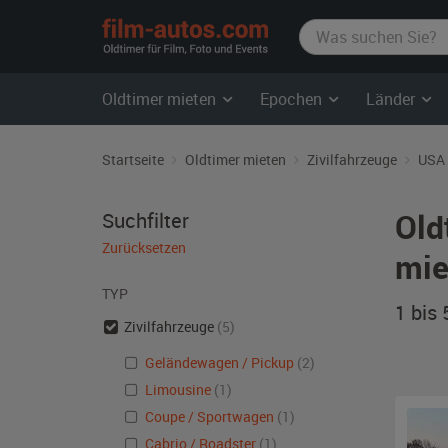
film-
autos.com
Oldtimer mieten
Epochen
Länder
Startseite
Oldtimer mieten
Zivilfahrzeuge
USA
Old
Suchfilter
Zurücksetzen
mie
TYP
1 bis
Zivilfahrzeuge
(5)
Geländewagen / Pickup
(2)
Limousine
(1)
Coupe / Sportwagen
(1)
Cabrio / Roadster
(1)