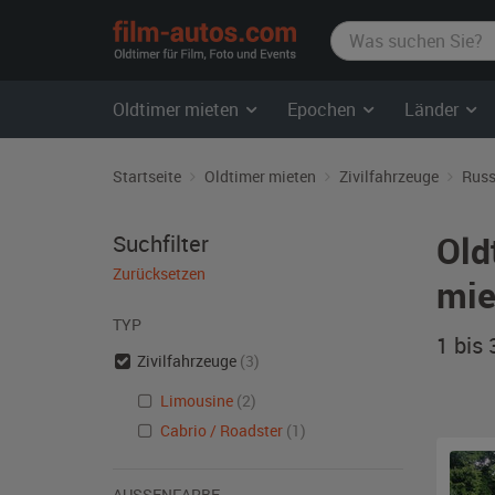
film-
autos.com
Oldtimer mieten
Epochen
Länder
Startseite
Oldtimer mieten
Zivilfahrzeuge
Russ
Old
Suchfilter
Zurücksetzen
mie
TYP
1 bis
Zivilfahrzeuge
(3)
Limousine
(2)
Cabrio / Roadster
(1)
AUSSENFARBE