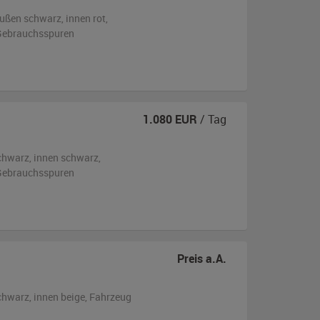
ußen
schwarz
,
innen rot
,
n Gebrauchsspuren
1.080
EUR
/ Tag
chwarz
,
innen schwarz
,
n Gebrauchsspuren
Preis a.A.
chwarz
,
innen beige
, Fahrzeug