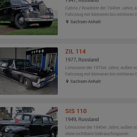
1947
,
Russland
Cabrio / Roadster der 1940er Jahre,
a
Fahrzeug
mit kleineren bis mittlere
Sachsen-Anhalt
ZIL
114
1977
,
Russland
Limousine der 1970er Jahre,
außen
s
Fahrzeug
mit kleineren bis mittlere
Sachsen-Anhalt
SIS
110
1949
,
Russland
Limousine der 1940er Jahre,
außen
s
ohne sichtbare Gebrauchsspuren