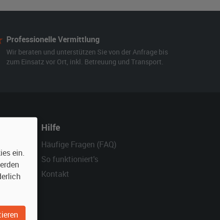
Professionelle Vermittlung
Wir beraten und unterstützen Sie von der Anfrage bis
zum Einsatz vor Ort, inkl. Betreuung und Transport.
Hilfe
Häufige Fragen (FAQ)
es ein.
So funktioniert's
werden
Kontakt
erlich
ieren