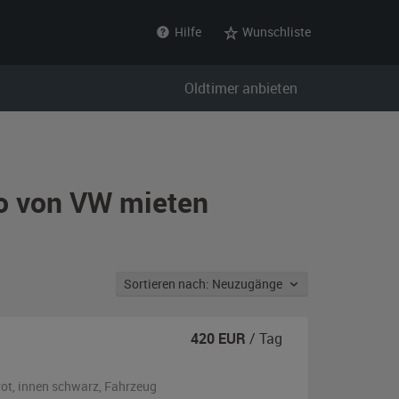
Hilfe
Wunschliste
Oldtimer anbieten
ko von VW mieten
Sortieren nach: Neuzugänge
420
EUR
/ Tag
rot
,
innen schwarz
, Fahrzeug