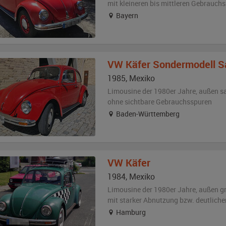
mit kleineren bis mittleren Gebrauch
Bayern
VW
Käfer Sondermodell S
1985
,
Mexiko
Limousine der 1980er Jahre,
außen
s
ohne sichtbare Gebrauchsspuren
Baden-Württemberg
VW
Käfer
1984
,
Mexiko
Limousine der 1980er Jahre,
außen
g
mit starker Abnutzung bzw. deutlich
Hamburg