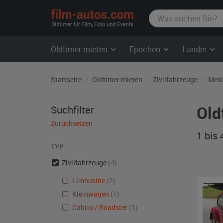
film-
autos.com
Oldtimer mieten
Epochen
Länder
Startseite
Oldtimer mieten
Zivilfahrzeuge
Mexi
Old
Suchfilter
Zurücksetzen
1 bis
TYP
Zivilfahrzeuge
(4)
Limousine
(2)
Kleinwagen
(1)
Cabrio / Roadster
(1)