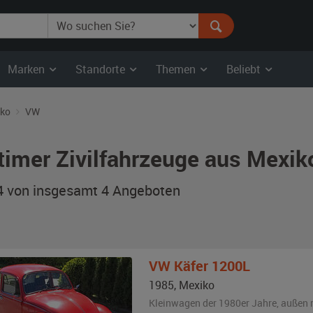
Marken
Standorte
Themen
Beliebt
ko
VW
timer Zivilfahrzeuge aus Mexi
 4 von insgesamt 4
Angeboten
VW
Käfer 1200L
1985
,
Mexiko
Kleinwagen der 1980er Jahre,
außen