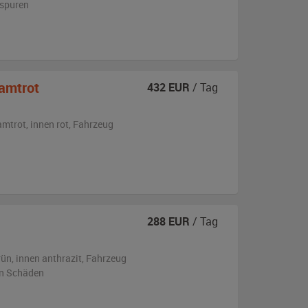
sspuren
amtrot
432
EUR
/ Tag
amtrot
,
innen rot
, Fahrzeug
288
EUR
/ Tag
rün
,
innen anthrazit
, Fahrzeug
en Schäden