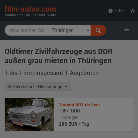
film-
Hilfe
autos.com
Oldtimer Zivilfahrzeuge aus DDR
außen grau mieten in Thüringen
1 bis 1 von insgesamt 1
Angeboten
Sortieren nach: Neuzugänge
Trabant
601 de luxe
1967
,
DDR
Thüringen
288
EUR
/ Tag