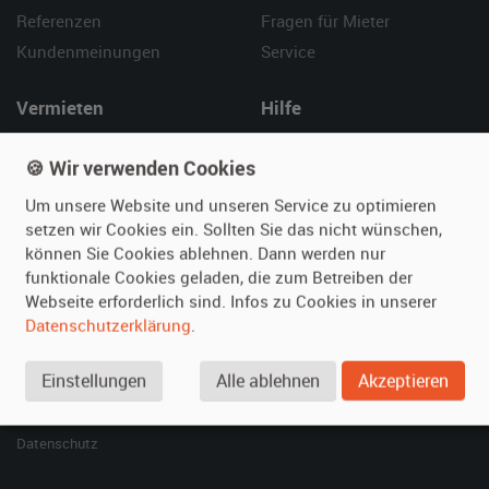
Referenzen
Fragen für Mieter
Kundenmeinungen
Service
Vermieten
Hilfe
Oldtimer anmelden
Häufige Fragen (FAQ)
🍪 Wir verwenden Cookies
Fotos senden
So funktioniert's
Um unsere Website und unseren Service zu optimieren
Fragen für Vermieter
Kontakt
setzen wir Cookies ein. Sollten Sie das nicht wünschen,
Inserat verwalten
können Sie Cookies ablehnen. Dann werden nur
funktionale Cookies geladen, die zum Betreiben der
SPECIAL
Webseite erforderlich sind. Infos zu Cookies in unserer
Berühmte Filmautos –
Datenschutzerklärung
.
unsere Top 10 ...
Einstellungen
Alle ablehnen
Akzeptieren
© 2026 film-autos.com
Blog
AGB
Impressum
Datenschutz