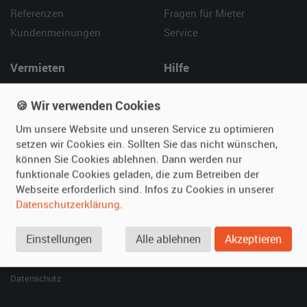
Referenzen
Fragen für Mieter
Kundenmeinungen
Service
Vermieten
Hilfe
Oldtimer anmelden
Häufige Fragen (FAQ)
🍪 Wir verwenden Cookies
Fotos senden
So funktioniert's
Um unsere Website und unseren Service zu optimieren
Fragen für Vermieter
Kontakt
setzen wir Cookies ein. Sollten Sie das nicht wünschen,
Inserat verwalten
können Sie Cookies ablehnen. Dann werden nur
funktionale Cookies geladen, die zum Betreiben der
SPECIAL
Webseite erforderlich sind. Infos zu Cookies in unserer
Berühmte Filmautos –
Datenschutzerklärung
.
unsere Top 10 ...
Einstellungen
Alle ablehnen
Akzeptieren
© 2026 film-autos.com
Blog
AGB
Impressum
Datenschutz