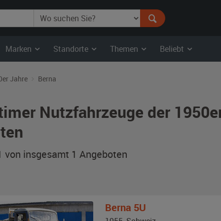
Marken
Standorte
Themen
Beliebt
0er Jahre
Berna
timer Nutzfahrzeuge der 1950e
ten
 1 von insgesamt 1
Angeboten
Berna
5U