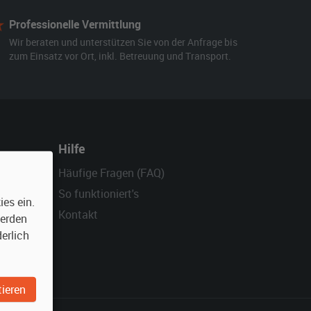
Professionelle Vermittlung
Wir beraten und unterstützen Sie von der Anfrage bis
zum Einsatz vor Ort, inkl. Betreuung und Transport.
Hilfe
Häufige Fragen (FAQ)
So funktioniert's
es ein.
Kontakt
werden
erlich
ieren