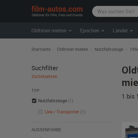
film-
autos.com
Oldtimer mieten
Epochen
Länder
Startseite
Oldtimer mieten
Nutzfahrzeuge
195
Old
Suchfilter
Zurücksetzen
mie
TYP
1 bis
Nutzfahrzeuge
(1)
Lkw / Transporter
(1)
AUSSENFARBE