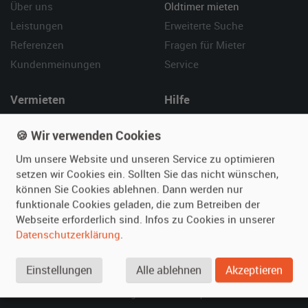
Über uns
Oldtimer mieten
Leistungen
Erweiterte Suche
Referenzen
Fragen für Mieter
Kundenmeinungen
Service
Vermieten
Hilfe
Oldtimer anmelden
Häufige Fragen (FAQ)
🍪 Wir verwenden Cookies
Fotos senden
So funktioniert's
Um unsere Website und unseren Service zu optimieren
Fragen für Vermieter
Kontakt
setzen wir Cookies ein. Sollten Sie das nicht wünschen,
Inserat verwalten
können Sie Cookies ablehnen. Dann werden nur
funktionale Cookies geladen, die zum Betreiben der
SPECIAL
Webseite erforderlich sind. Infos zu Cookies in unserer
Berühmte Filmautos –
Datenschutzerklärung
.
unsere Top 10 ...
Einstellungen
Alle ablehnen
Akzeptieren
© 2026 film-autos.com
Blog
AGB
Impressum