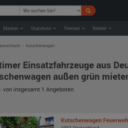
Marken
Standorte
Themen
Beliebt
eutschland
Kutschenwagen
timer Einsatzfahrzeuge aus De
schenwagen außen grün miete
 1 von insgesamt 1
Angeboten
Kutschenwagen
Feuerweh