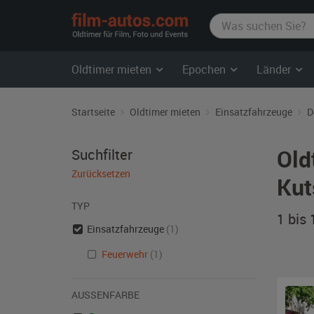
film-
autos.com
Oldtimer mieten
Epochen
Länder
Startseite
Oldtimer mieten
Einsatzfahrzeuge
D
Old
Suchfilter
Zurücksetzen
Kut
TYP
1 bis
Einsatzfahrzeuge
(1)
Feuerwehr
(1)
AUSSENFARBE