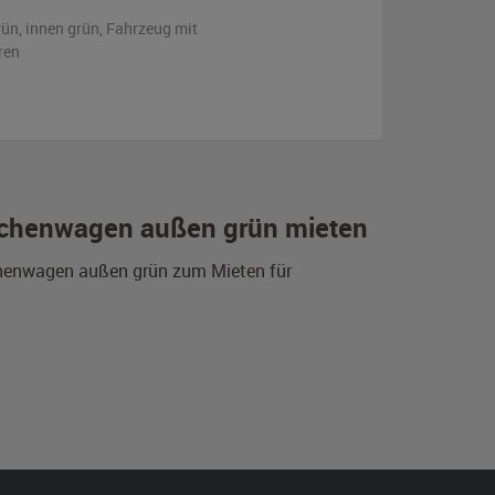
rün
,
innen grün
, Fahrzeug
mit
ren
schenwagen außen grün mieten
chenwagen außen grün zum Mieten für