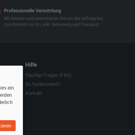
Professionelle Vermittlung
Wir beraten und unterstützen Sie von der Anfrage bis
zum Einsatz vor Ort, inkl. Betreuung und Transport.
Hilfe
Häufige Fragen (FAQ)
So funktioniert's
es ein.
Kontakt
werden
erlich
ieren