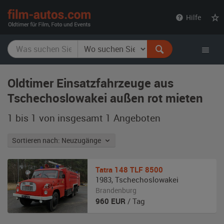
film-
Hilfe
autos.com
Oldtimer Einsatzfahrzeuge aus
Tschechoslowakei außen rot mieten
1 bis 1 von insgesamt 1
Angeboten
Sortieren nach: Neuzugänge
Tatra
148 TLF 8500
1983
,
Tschechoslowakei
Brandenburg
960
EUR
/ Tag