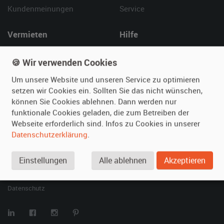
Kundenmeinungen
Service
Vermieten
Hilfe
Oldtimer anmelden
Häufige Fragen (FAQ)
🍪 Wir verwenden Cookies
Fotos senden
So funktioniert's
Fragen für Vermieter
Kontakt
Um unsere Website und unseren Service zu optimieren
setzen wir Cookies ein. Sollten Sie das nicht wünschen,
Inserat verwalten
können Sie Cookies ablehnen. Dann werden nur
funktionale Cookies geladen, die zum Betreiben der
SPECIAL
Webseite erforderlich sind. Infos zu Cookies in unserer
Berühmte Filmautos –
Datenschutzerklärung
.
unsere Top 10 ...
Einstellungen
Alle ablehnen
Akzeptieren
© 2026 film-autos.com
Blog
AGB
Impressum
Datenschutz