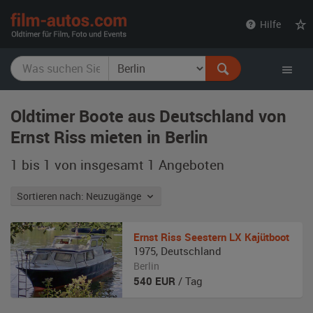
film-
Hilfe
autos.com
Oldtimer Boote aus Deutschland von
Ernst Riss mieten in Berlin
1 bis 1 von insgesamt 1
Angeboten
Sortieren nach: Neuzugänge
Ernst Riss
Seestern LX Kajütboot
1975
,
Deutschland
Berlin
540
EUR
/ Tag