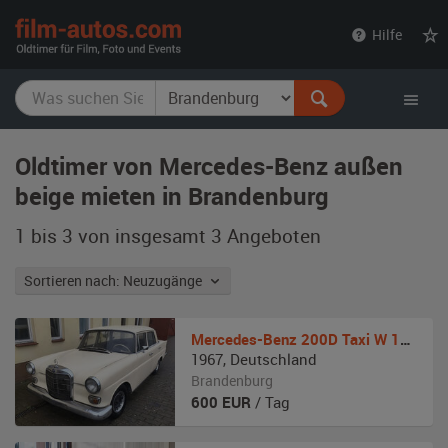
film-
Hilfe
autos.com
Oldtimer von Mercedes-Benz außen
beige mieten in Brandenburg
1 bis 3 von insgesamt 3
Angeboten
Sortieren nach: Neuzugänge
Mercedes-Benz
200D Taxi W 110 Heckflosse
1967
,
Deutschland
Brandenburg
600
EUR
/ Tag