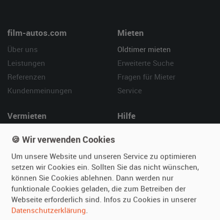
film-autos.com
Mieten
Über uns
Oldtimer mieten
Leistungen
Erweiterte Suche
Referenzen
Fragen für Mieter
Kundenmeinungen
Service
Vermieten
Hilfe
Oldtimer anmelden
Häufige Fragen (FAQ)
🍪 Wir verwenden Cookies
Fotos senden
So funktioniert's
Um unsere Website und unseren Service zu optimieren
Fragen für Vermieter
Kontakt
setzen wir Cookies ein. Sollten Sie das nicht wünschen,
Inserat verwalten
können Sie Cookies ablehnen. Dann werden nur
funktionale Cookies geladen, die zum Betreiben der
SPECIAL
Webseite erforderlich sind. Infos zu Cookies in unserer
Berühmte Filmautos –
Datenschutzerklärung
.