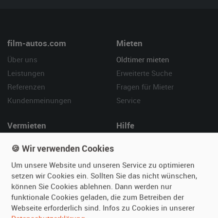
film-autos.com
Mieten
Über uns
Oldtimer mieten
Leistungen
Erweiterte Suche
Referenzen
Fragen für Mieter
Kundenmeinungen
Service
Vermieten
Hilfe
Oldtimer anmelden
Häufige Fragen (FAQ)
🍪 Wir verwenden Cookies
Fotos senden
So funktioniert's
Um unsere Website und unseren Service zu optimieren
Fragen für Vermieter
Kontakt
setzen wir Cookies ein. Sollten Sie das nicht wünschen,
Inserat verwalten
können Sie Cookies ablehnen. Dann werden nur
funktionale Cookies geladen, die zum Betreiben der
Webseite erforderlich sind. Infos zu Cookies in unserer
SPECIAL