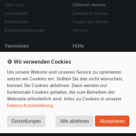
Über uns
Oldtimer mieten
Leistungen
Erweiterte Suche
Referenzen
Fragen für Mieter
Kundenmeinungen
Service
Vermieten
Hilfe
Oldtimer anmelden
Häufige Fragen (FAQ)
🍪 Wir verwenden Cookies
Fotos senden
So funktioniert's
Um unsere Website und unseren Service zu optimieren
Fragen für Vermieter
Kontakt
setzen wir Cookies ein. Sollten Sie das nicht wünschen,
Inserat verwalten
können Sie Cookies ablehnen. Dann werden nur
funktionale Cookies geladen, die zum Betreiben der
SPECIAL
Webseite erforderlich sind. Infos zu Cookies in unserer
Berühmte Filmautos –
Datenschutzerklärung
.
unsere Top 10 ...
Einstellungen
Alle ablehnen
Akzeptieren
© 2026 film-autos.com
Blog
AGB
Impressum