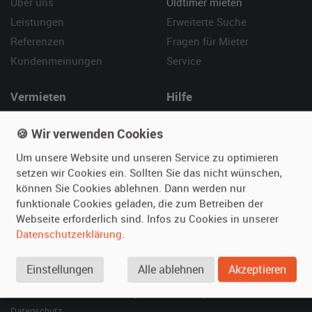
Über uns
Oldtimer mieten
Leistungen
Erweiterte Suche
Referenzen
Fragen für Mieter
Kundenmeinungen
Service
Vermieten
Hilfe
Oldtimer anmelden
Häufige Fragen (FAQ)
🍪 Wir verwenden Cookies
Fotos senden
So funktioniert's
Um unsere Website und unseren Service zu optimieren
Fragen für Vermieter
Kontakt
setzen wir Cookies ein. Sollten Sie das nicht wünschen,
Inserat verwalten
können Sie Cookies ablehnen. Dann werden nur
funktionale Cookies geladen, die zum Betreiben der
SPECIAL
Webseite erforderlich sind. Infos zu Cookies in unserer
Berühmte Filmautos –
Datenschutzerklärung
.
unsere Top 10 ...
Einstellungen
Alle ablehnen
Akzeptieren
© 2026 film-autos.com
Blog
AGB
Impressum
Datenschutz