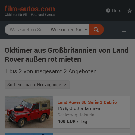
film-
Hilfe
autos.com
Oldtimer aus Großbritannien von Land
Rover außen rot mieten
1 bis 2 von insgesamt 2
Angeboten
Sortieren nach: Neuzugänge
Land Rover
88 Serie 3 Cabrio
1978
,
Großbritannien
Schleswig-Holstein
408
EUR
/ Tag